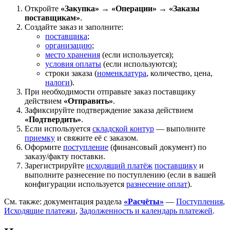
Откройте
«Закупка» → «Операции» → «Заказы
поставщикам»
.
Создайте заказ и заполните:
поставщика
;
организацию
;
место хранения
(если используется);
условия оплаты
(если используются);
строки заказа (
номенклатура
, количество, цена,
налоги
).
При необходимости отправьте заказ поставщику
действием
«Отправить»
.
Зафиксируйте подтверждение заказа действием
«Подтвердить»
.
Если используется
складской контур
— выполните
приемку
и свяжите её с заказом.
Оформите
поступление
(финансовый документ) по
заказу/факту поставки.
Зарегистрируйте
исходящий платёж
поставщику
и
выполните разнесение по поступлению (если в вашей
конфигурации используется
разнесение оплат
).
См. также: документация раздела
«Расчёты»
—
Поступления
,
Исходящие платежи
,
Задолженность и календарь платежей
.