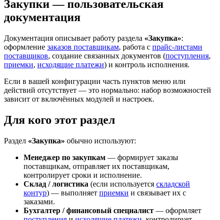
Закупки — пользовательская
документация
Документация описывает работу раздела
«Закупка»
:
оформление
заказов поставщикам
, работа с
прайс-листами
поставщиков
, создание связанных документов (
поступления
,
приемки
,
исходящие платежи
) и контроль исполнения.
Если в вашей конфигурации часть пунктов меню или
действий отсутствует — это нормально: набор возможностей
зависит от включённых модулей и настроек.
Для кого этот раздел
Раздел
«Закупка»
обычно используют:
Менеджер по закупкам
— формирует заказы
поставщикам, отправляет их поставщикам,
контролирует сроки и исполнение.
Склад / логистика
(если используется
складской
контур
) — выполняет
приемки
и связывает их с
заказами.
Бухгалтер / финансовый специалист
— оформляет
поступления
и
исходящие платежи
, контролирует