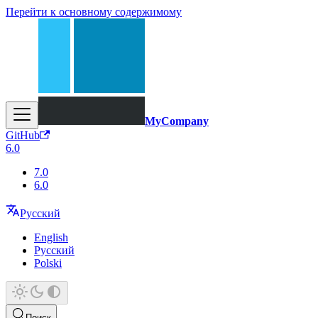
Перейти к основному содержимому
MyCompany
GitHub
6.0
7.0
6.0
Русский
English
Русский
Polski
Поиск