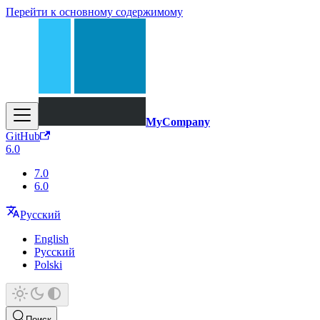
Перейти к основному содержимому
MyCompany
GitHub
6.0
7.0
6.0
Русский
English
Русский
Polski
Поиск