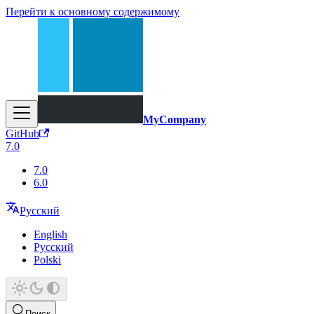
Перейти к основному содержимому
MyCompany
GitHub
7.0
7.0
6.0
Русский
English
Русский
Polski
Поиск