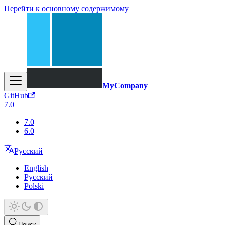
Перейти к основному содержимому
MyCompany
GitHub
7.0
7.0
6.0
Русский
English
Русский
Polski
Поиск