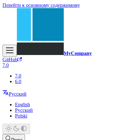
Перейти к основному содержимому
MyCompany
GitHub
7.0
7.0
6.0
Русский
English
Русский
Polski
Поиск