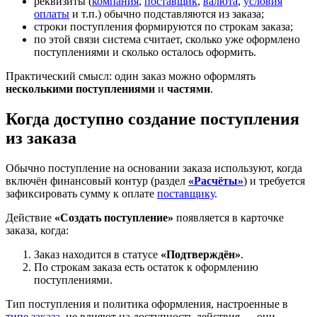
реквизиты (
компания
,
поставщик
,
валюта
,
условия
оплаты
и т.п.) обычно подставляются из заказа;
строки поступления формируются по строкам заказа;
по этой связи система считает, сколько уже оформлено
поступлениями и сколько осталось оформить.
Практический смысл: один заказ можно оформлять
несколькими поступлениями
и
частями
.
Когда доступно создание поступления
из заказа
Обычно поступление на основании заказа используют, когда
включён финансовый контур (раздел
«Расчёты»
) и требуется
зафиксировать сумму к оплате
поставщику
.
Действие
«Создать поступление»
появляется в карточке
заказа, когда:
Заказ находится в статусе
«Подтверждён»
.
По строкам заказа есть остаток к оформлению
поступлениями.
Тип поступления и политика оформления, настроенные в
типе заказа
, не влияют на доступность действия — они