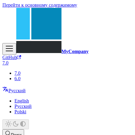
Перейти к основному содержимому
MyCompany
GitHub
7.0
7.0
6.0
Русский
English
Русский
Polski
Поиск