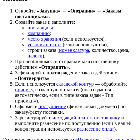
Откройте
«Закупка» → «Операции» → «Заказы
поставщикам»
.
Создайте заказ и заполните:
поставщика
;
компанию
;
место хранения
(если используется);
условия оплаты
(если используются);
строки заказа (
номенклатура
, количество, цена,
налоги
).
При необходимости отправьте заказ поставщику
действием
«Отправить»
.
Зафиксируйте подтверждение заказа действием
«Подтвердить»
.
Если используется
складской контур
— обработайте
приемку
, созданную по заказу (она создаётся
автоматически, если в типе заказа задан «Тип
приемки»).
Оформите
поступление
(финансовый документ) по
заказу/факту поставки.
Зарегистрируйте
исходящий платёж
поставщику
и
выполните разнесение по поступлению (если в вашей
конфигурации используется
разнесение оплат
).
См. также: документация раздела
«Расчёты»
—
Поступления
,