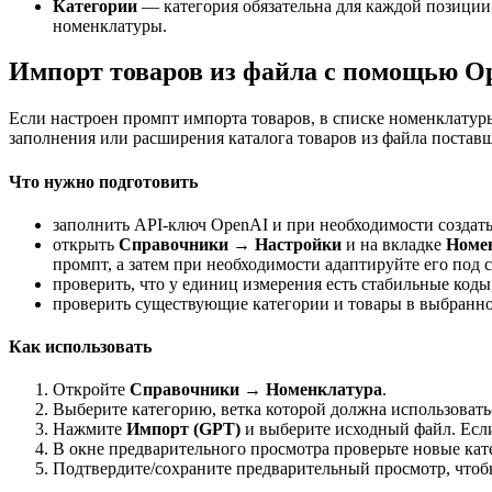
Категории
— категория обязательна для каждой позиции,
номенклатуры.
Импорт товаров из файла с помощью O
Если настроен промпт импорта товаров, в списке номенклатур
заполнения или расширения каталога товаров из файла постав
Что нужно подготовить
заполнить API-ключ OpenAI и при необходимости создат
открыть
Справочники → Настройки
и на вкладке
Номе
промпт, а затем при необходимости адаптируйте его под с
проверить, что у единиц измерения есть стабильные коды
проверить существующие категории и товары в выбранно
Как использовать
Откройте
Справочники → Номенклатура
.
Выберите категорию, ветка которой должна использоватьс
Нажмите
Импорт (GPT)
и выберите исходный файл. Есл
В окне предварительного просмотра проверьте новые кате
Подтвердите/сохраните предварительный просмотр, чтобы 