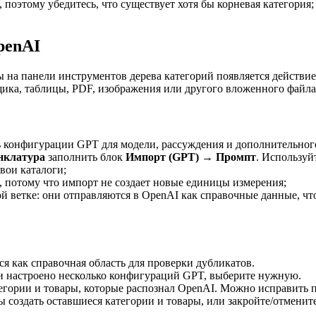
 поэтому убедитесь, что существует хотя бы корневая категория
penAI
ы на панели инструментов дерева категорий появляется действи
щика, таблицы, PDF, изображения или другого вложенного файла
ь конфигурации GPT для модели, рассуждения и дополнительног
нклатура
заполнить блок
Импорт (GPT) → Промпт
. Используй
вои каталоги;
, потому что импорт не создает новые единицы измерения;
й ветке: они отправляются в OpenAI как справочные данные, ч
я как справочная область для проверки дубликатов.
и настроено несколько конфигураций GPT, выберите нужную.
гории и товары, которые распознал OpenAI. Можно исправить по
создать оставшиеся категории и товары, или закройте/отмените 