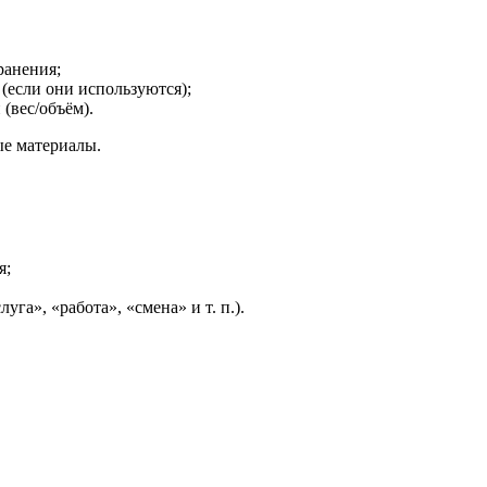
ранения;
 (если они используются);
(вес/объём).
ые материалы.
я;
уга», «работа», «смена» и т. п.).