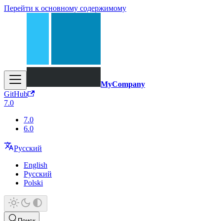
Перейти к основному содержимому
MyCompany
GitHub
7.0
7.0
6.0
Русский
English
Русский
Polski
Поиск