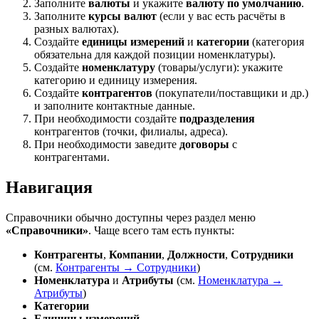
Заполните
валюты
и укажите
валюту по умолчанию
.
Заполните
курсы валют
(если у вас есть расчёты в
разных валютах).
Создайте
единицы измерений
и
категории
(категория
обязательна для каждой позиции номенклатуры).
Создайте
номенклатуру
(товары/услуги): укажите
категорию и единицу измерения.
Создайте
контрагентов
(покупатели/поставщики и др.)
и заполните контактные данные.
При необходимости создайте
подразделения
контрагентов (точки, филиалы, адреса).
При необходимости заведите
договоры
с
контрагентами.
Навигация
Справочники обычно доступны через раздел меню
«Справочники»
. Чаще всего там есть пункты:
Контрагенты
,
Компании
,
Должности
,
Сотрудники
(см.
Контрагенты → Сотрудники
)
Номенклатура
и
Атрибуты
(см.
Номенклатура →
Атрибуты
)
Категории
Единицы измерений