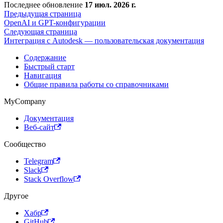
Последнее обновление
17 июл. 2026 г.
Предыдущая страница
OpenAI и GPT-конфигурации
Следующая страница
Интеграция с Autodesk — пользовательская документация
Содержание
Быстрый старт
Навигация
Общие правила работы со справочниками
MyCompany
Документация
Веб-сайт
Сообщество
Telegram
Slack
Stack Overflow
Другое
Хабр
GitHub