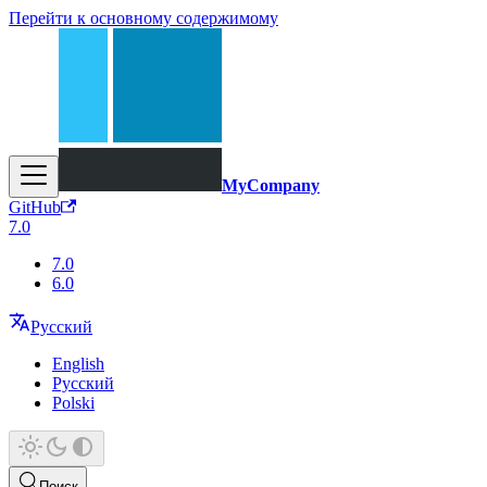
Перейти к основному содержимому
MyCompany
GitHub
7.0
7.0
6.0
Русский
English
Русский
Polski
Поиск