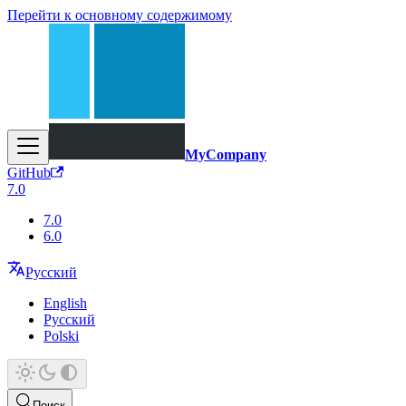
Перейти к основному содержимому
MyCompany
GitHub
7.0
7.0
6.0
Русский
English
Русский
Polski
Поиск