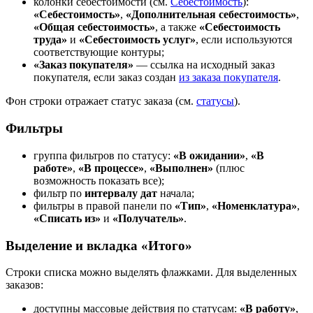
колонки себестоимости (см.
Себестоимость
):
«Себестоимость»
,
«Дополнительная себестоимость»
,
«Общая себестоимость»
, а также
«Себестоимость
труда»
и
«Себестоимость услуг»
, если используются
соответствующие контуры;
«Заказ покупателя»
— ссылка на исходный заказ
покупателя, если заказ создан
из заказа покупателя
.
Фон строки отражает статус заказа (см.
статусы
).
Фильтры
группа фильтров по статусу:
«В ожидании»
,
«В
работе»
,
«В процессе»
,
«Выполнен»
(плюс
возможность показать все);
фильтр по
интервалу дат
начала;
фильтры в правой панели по
«Тип»
,
«Номенклатура»
,
«Списать из»
и
«Получатель»
.
Выделение и вкладка «Итого»
Строки списка можно выделять флажками. Для выделенных
заказов:
доступны массовые действия по статусам:
«В работу»
,