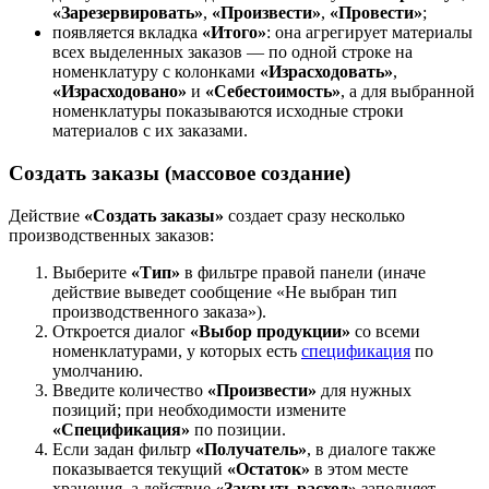
«Зарезервировать»
,
«Произвести»
,
«Провести»
;
появляется вкладка
«Итого»
: она агрегирует материалы
всех выделенных заказов — по одной строке на
номенклатуру с колонками
«Израсходовать»
,
«Израсходовано»
и
«Себестоимость»
, а для выбранной
номенклатуры показываются исходные строки
материалов с их заказами.
Создать заказы (массовое создание)
Действие
«Создать заказы»
создает сразу несколько
производственных заказов:
Выберите
«Тип»
в фильтре правой панели (иначе
действие выведет сообщение «Не выбран тип
производственного заказа»).
Откроется диалог
«Выбор продукции»
со всеми
номенклатурами, у которых есть
спецификация
по
умолчанию.
Введите количество
«Произвести»
для нужных
позиций; при необходимости измените
«Спецификация»
по позиции.
Если задан фильтр
«Получатель»
, в диалоге также
показывается текущий
«Остаток»
в этом месте
хранения, а действие
«Закрыть расход»
заполняет