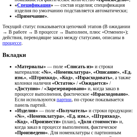
«
Спецификация
»
— состав изделия; спецификация
изделия по умолчанию подставляется автоматически;
«Примечание»
.
Текущий статус показывается цепочкой этапов (В ожидании
→ В работе → В процессе → Выполнен, плюс «Отменен»);
действия, переводящие заказ между статусами, описаны в
процессе
.
Вкладки
«Материалы»
— поле
«Списать из»
и строки
материалов:
«№»
,
«Номенклатура»
,
«Описание»
,
«Ед.
изм.»
,
«Штрихкод»
,
«Код»
,
«Израсходовать»
, а также
колонки наличия
«Остаток»
/
«Ожидается»
/
«Доступно»
/
«Зарезервировано»
и, когда заказ в
процессе выполнения, фактическое
«Израсходовано»
.
Если используются
партии
, по строке показывается
панель партий.
«Изделия»
— поле
«Получатель»
и строки продукции:
«№»
,
«Номенклатура»
,
«Ед. изм.»
,
«Штрихкод»
,
«Код»
,
«Произвести»
(план),
«Доля стоимости»
и,
когда заказ в процессе выполнения, фактическое
«Произведено»
. Для номенклатуры с партионным