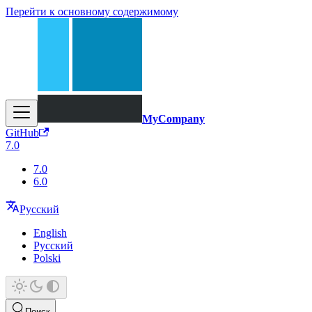
Перейти к основному содержимому
MyCompany
GitHub
7.0
7.0
6.0
Русский
English
Русский
Polski
Поиск