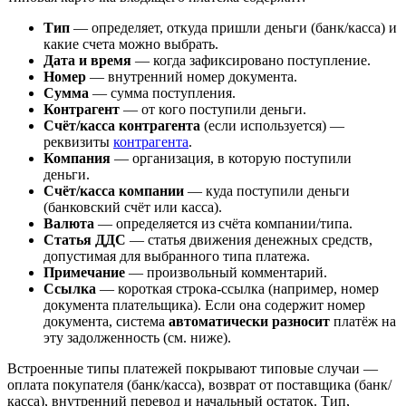
Тип
— определяет, откуда пришли деньги (банк/касса) и
какие счета можно выбрать.
Дата и время
— когда зафиксировано поступление.
Номер
— внутренний номер документа.
Сумма
— сумма поступления.
Контрагент
— от кого поступили деньги.
Счёт/касса контрагента
(если используется) —
реквизиты
контрагента
.
Компания
— организация, в которую поступили
деньги.
Счёт/касса компании
— куда поступили деньги
(банковский счёт или касса).
Валюта
— определяется из счёта компании/типа.
Статья ДДС
— статья движения денежных средств,
допустимая для выбранного типа платежа.
Примечание
— произвольный комментарий.
Ссылка
— короткая строка-ссылка (например, номер
документа плательщика). Если она содержит номер
документа, система
автоматически разносит
платёж на
эту задолженность (см. ниже).
Встроенные типы платежей покрывают типовые случаи —
оплата покупателя (банк/касса), возврат от поставщика (банк/
касса), внутренний перевод и начальный остаток. Тип,