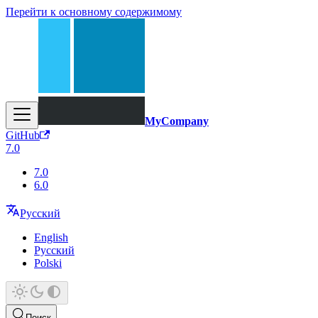
Перейти к основному содержимому
MyCompany
GitHub
7.0
7.0
6.0
Русский
English
Русский
Polski
Поиск