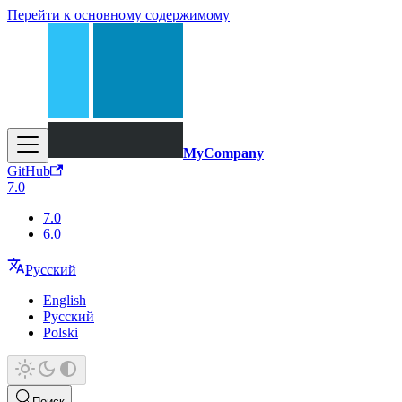
Перейти к основному содержимому
MyCompany
GitHub
7.0
7.0
6.0
Русский
English
Русский
Polski
Поиск