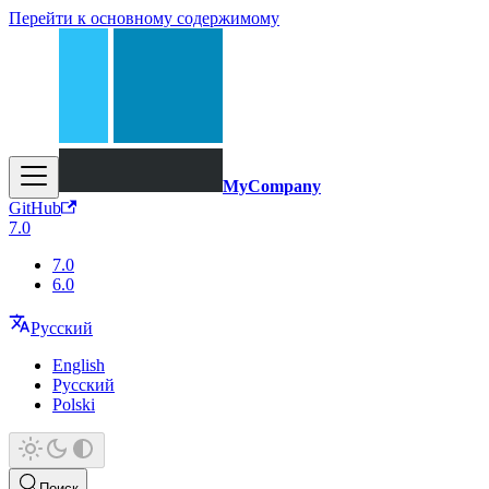
Перейти к основному содержимому
MyCompany
GitHub
7.0
7.0
6.0
Русский
English
Русский
Polski
Поиск