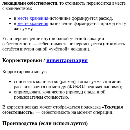
локациями себестоимости
, то стоимость переносится вместе
с количеством:
в
месте хранения
-источнике формируется расход,
в
месте хранения
-назначении формируется приход на ту
же сумму.
Если перемещение внутри одной учётной локации
себестоимости — себестоимость не перемещается (стоимость
остаётся внутри одной «учётной» локации).
Корректировки /
инвентаризация
Корректировки могут:
списывать количество (расход), тогда сумма списания
рассчитывается по методу (ФИФО/средняя/плановая);
оприходовать количество (приход) с заданной
пользователем стоимостью.
В корректировках может отображаться подсказка
«Текущая
себестоимость»
— себестоимость на момент операции.
Производство (если используется)