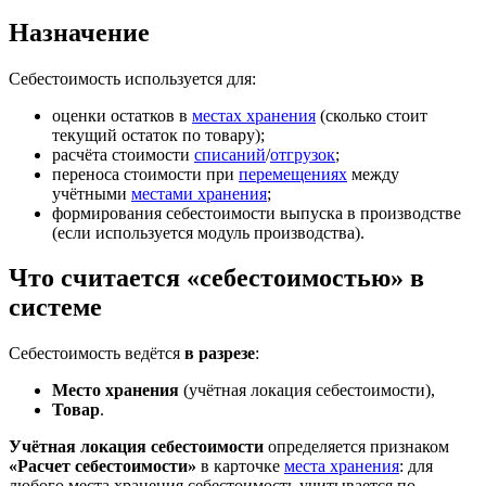
Назначение
Себестоимость используется для:
оценки остатков в
местах хранения
(сколько стоит
текущий остаток по товару);
расчёта стоимости
списаний
/
отгрузок
;
переноса стоимости при
перемещениях
между
учётными
местами хранения
;
формирования себестоимости выпуска в производстве
(если используется модуль производства).
Что считается «себестоимостью» в
системе
Себестоимость ведётся
в разрезе
:
Место хранения
(учётная локация себестоимости),
Товар
.
Учётная локация себестоимости
определяется признаком
«Расчет себестоимости»
в карточке
места хранения
: для
любого места хранения себестоимость учитывается по