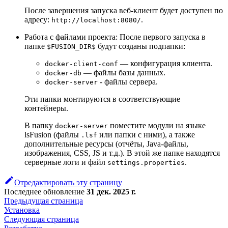
После завершения запуска веб-клиент будет доступен по
адресу:
.
http://localhost:8080/
Работа с файлами проекта: После первого запуска в
папке
будут созданы подпапки:
$FUSION_DIR$
— конфигурация клиента.
docker-client-conf
— файлы базы данных.
docker-db
- файлы сервера.
docker-server
Эти папки монтируются в соответствующие
контейнеры.
В папку
поместите модули на языке
docker-server
lsFusion (файлы
или папки с ними), а также
.lsf
дополнительные ресурсы (отчёты, Java-файлы,
изображения, CSS, JS и т.д.). В этой же папке находятся
серверные логи и файл
.
settings.properties
Отредактировать эту страницу
Последнее обновление
31 дек. 2025 г.
Предыдущая страница
Установка
Следующая страница