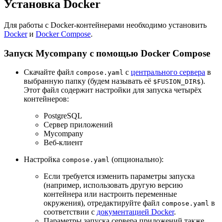
Установка Docker
Для работы с Docker-контейнерами необходимо установить
Docker
и
Docker Compose
.
Запуск Mycompany с помощью Docker Compose
Скачайте файл
с
центрального сервера
в
compose.yaml
выбранную папку (будем называть её
).
$FUSION_DIR$
Этот файл содержит настройки для запуска четырёх
контейнеров:
PostgreSQL
Сервер приложений
Mycompany
Веб-клиент
Настройка
(опционально):
compose.yaml
Если требуется изменить параметры запуска
(например, использовать другую версию
контейнера или настроить переменные
окружения), отредактируйте файл
в
compose.yaml
соответствии с
документацией Docker
.
Параметры запуска сервера приложений также