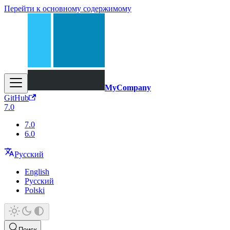
Перейти к основному содержимому
MyCompany
GitHub
7.0
7.0
6.0
Русский
English
Русский
Polski
Поиск