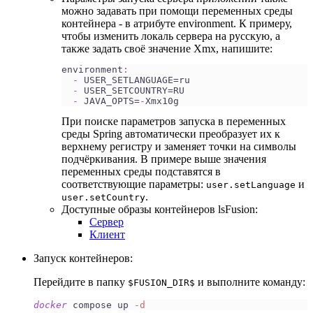
можно задавать при помощи переменных среды
контейнера - в атрибуте environment. К примеру,
чтобы изменить локаль сервера на русскую, а
также задать своё значение Xmx, напишите:
environment
:
-
 USER_SETLANGUAGE=ru
-
 USER_SETCOUNTRY=RU 
-
 JAVA_OPTS=
-
Xmx10g
При поиске параметров запуска в переменных
среды Spring автоматически преобразует их к
верхнему регистру и заменяет точки на символы
подчёркивания. В примере выше значения
переменных среды подставятся в
соответствующие параметры:
и
user.setLanguage
.
user.setCountry
Доступные образы контейнеров lsFusion:
Сервер
Клиент
Запуск контейнеров:
Перейдите в папку
и выполните команду:
$FUSION_DIR$
docker
 compose up 
-d