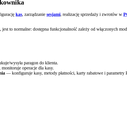
tkownika
figurację
kas
, zarządzanie
sesjami
, realizację sprzedaży i zwrotów w
P
ji, jest to normalne: dostępna funkcjonalność zależy od włączonych mo
ukuje/wysyła paragon do klienta.
 monitoruje operacje dla kasy.
nia
— konfiguruje kasy, metody płatności, karty rabatowe i parametry