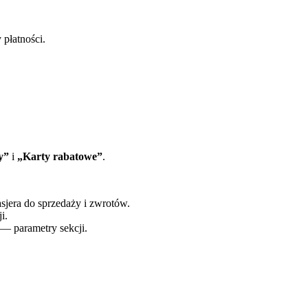
 płatności.
y”
i
„Karty rabatowe”
.
jera do sprzedaży i zwrotów.
i.
— parametry sekcji.