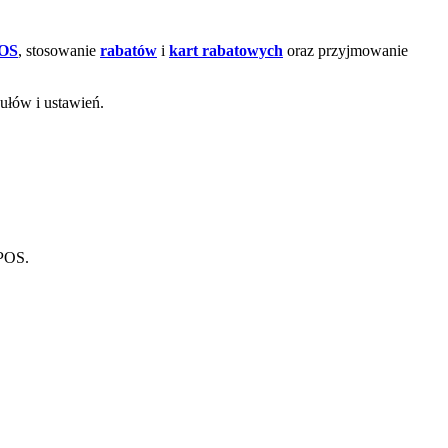
OS
, stosowanie
rabatów
i
kart rabatowych
oraz przyjmowanie
dułów i ustawień.
 POS.