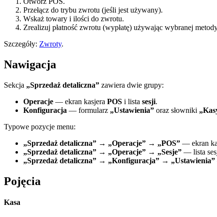
Otwórz POS.
Przełącz do trybu zwrotu (jeśli jest używany).
Wskaż towary i ilości do zwrotu.
Zrealizuj płatność zwrotu (wypłatę) używając wybranej metody
Szczegóły:
Zwroty
.
Nawigacja
Sekcja
„Sprzedaż detaliczna”
zawiera dwie grupy:
Operacje
— ekran kasjera
POS
i lista
sesji
.
Konfiguracja
— formularz
„Ustawienia”
oraz słowniki
„Kas
Typowe pozycje menu:
„Sprzedaż detaliczna” → „Operacje” → „POS”
— ekran kas
„Sprzedaż detaliczna” → „Operacje” → „Sesje”
— lista sesj
„Sprzedaż detaliczna” → „Konfiguracja” → „Ustawienia”
Pojęcia
Kasa