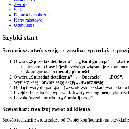
Zwroty
Sesje
Płatności detaliczne
Karty rabatowe
Ustawienia
Szybki start
Scenariusz: otwórz sesję → zrealizuj sprzedaż → przy
Otwórz
„Sprzedaż detaliczna” → „Konfiguracja” → „Usta
utworzono
kasy
i (jeśli trzeba) powiązano je z komputer
skonfigurowano
metody płatności
.
Otwórz
„Sprzedaż detaliczna” → „Operacje” → „POS”
.
Wybierz kasę i otwórz sesję akcją
„Otwórz sesję”
.
Dodaj towary do paragonu (wyszukiwanie / skanowanie kodu kre
Przejdź do płatności, wprowadź kwoty według metod płatności 
Po zakończeniu uruchom
„Zamknij sesję”
.
Scenariusz: zrealizuj zwrot od klienta
Sposób realizacji zwrotu zależy od Twojej konfiguracji (na przykła