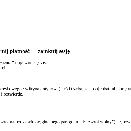
jmij płatność → zamknij sesję
wienia”
i upewnij się, że:
ami;
skowego / witryna dotykowa); jeśli trzeba, zastosuj rabat lub kartę r
i potwierdź.
d zwrot na podstawie oryginalnego paragonu lub „zwrot wolny”). Typow