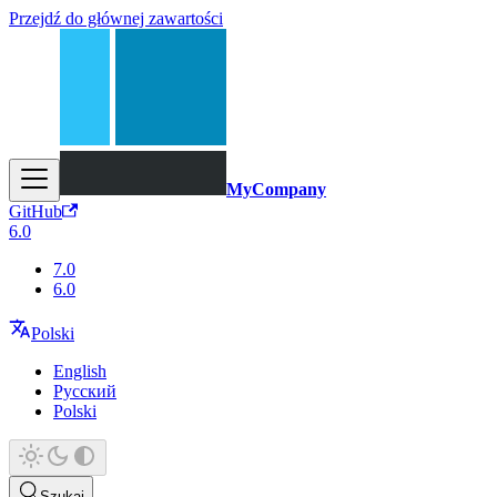
Przejdź do głównej zawartości
MyCompany
GitHub
6.0
7.0
6.0
Polski
English
Русский
Polski
Szukaj