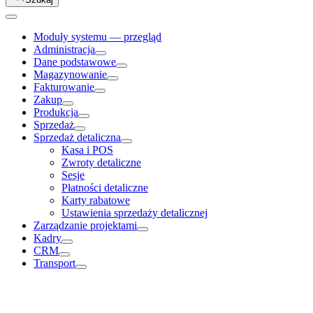
Moduły systemu — przegląd
Administracja
Dane podstawowe
Magazynowanie
Fakturowanie
Zakup
Produkcja
Sprzedaż
Sprzedaż detaliczna
Kasa i POS
Zwroty detaliczne
Sesje
Płatności detaliczne
Karty rabatowe
Ustawienia sprzedaży detalicznej
Zarządzanie projektami
Kadry
CRM
Transport