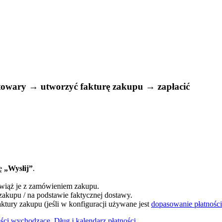
towary → utworzyć fakturę zakupu → zapłacić
ję
„Wysłij”
.
wiąż je z zamówieniem zakupu.
kupu / na podstawie faktycznej dostawy.
aktury zakupu (jeśli w konfiguracji używane jest
dopasowanie płatności
ości wychodzące
,
Dług i kalendarz płatności
.