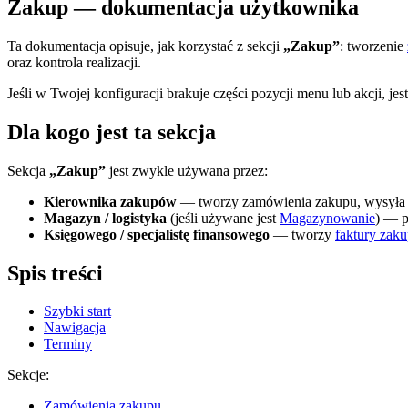
Zakup — dokumentacja użytkownika
Ta dokumentacja opisuje, jak korzystać z sekcji
„Zakup”
: tworzenie
oraz kontrola realizacji.
Jeśli w Twojej konfiguracji brakuje części pozycji menu lub akcji, j
Dla kogo jest ta sekcja
Sekcja
„Zakup”
jest zwykle używana przez:
Kierownika zakupów
— tworzy zamówienia zakupu, wysyła je 
Magazyn / logistyka
(jeśli używane jest
Magazynowanie
) — 
Księgowego / specjalistę finansowego
— tworzy
faktury zak
Spis treści
Szybki start
Nawigacja
Terminy
Sekcje:
Zamówienia zakupu