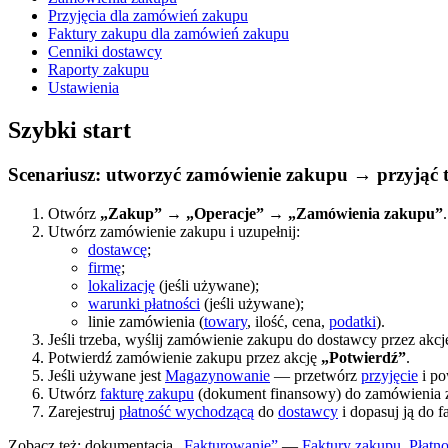
Przyjęcia dla zamówień zakupu
Faktury zakupu dla zamówień zakupu
Cenniki dostawcy
Raporty zakupu
Ustawienia
Szybki start
Scenariusz: utworzyć zamówienie zakupu → przyjąć 
Otwórz
„Zakup” → „Operacje” → „Zamówienia zakupu”
.
Utwórz zamówienie zakupu i uzupełnij:
dostawcę
;
firmę
;
lokalizację
(jeśli używane);
warunki płatności
(jeśli używane);
linie zamówienia (
towary
, ilość, cena,
podatki
).
Jeśli trzeba, wyślij zamówienie zakupu do dostawcy przez akc
Potwierdź zamówienie zakupu przez akcję
„Potwierdź”
.
Jeśli używane jest
Magazynowanie
— przetwórz
przyjęcie
i po
Utwórz
fakturę zakupu
(dokument finansowy) do zamówienia za
Zarejestruj
płatność wychodzącą
do
dostawcy
i dopasuj ją do f
Zobacz też: dokumentacja
„Fakturowanie”
—
Faktury zakupu
,
Płatn