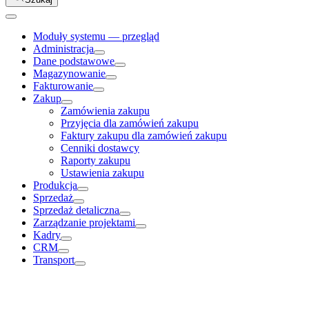
Moduły systemu — przegląd
Administracja
Dane podstawowe
Magazynowanie
Fakturowanie
Zakup
Zamówienia zakupu
Przyjęcia dla zamówień zakupu
Faktury zakupu dla zamówień zakupu
Cenniki dostawcy
Raporty zakupu
Ustawienia zakupu
Produkcja
Sprzedaż
Sprzedaż detaliczna
Zarządzanie projektami
Kadry
CRM
Transport