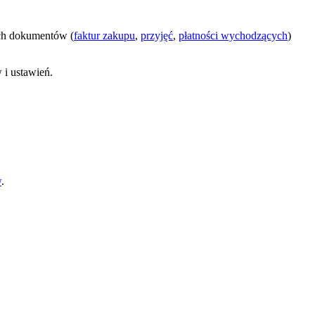
ch dokumentów (
faktur zakupu
,
przyjęć
,
płatności wychodzących
)
 i ustawień.
w
.