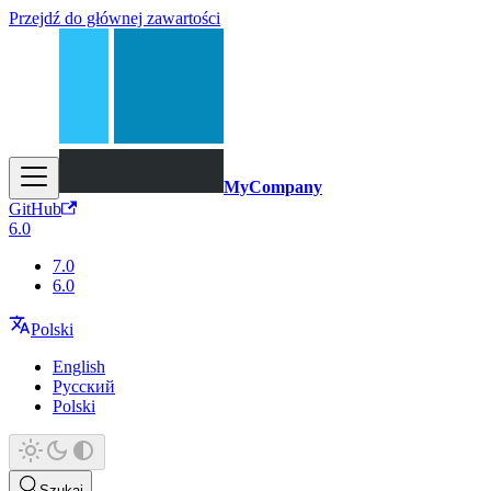
Przejdź do głównej zawartości
MyCompany
GitHub
6.0
7.0
6.0
Polski
English
Русский
Polski
Szukaj