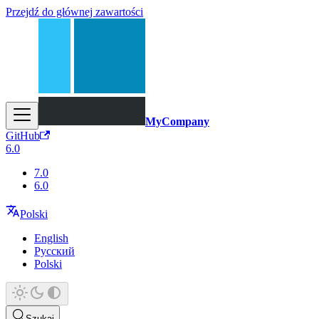
Przejdź do głównej zawartości
MyCompany
GitHub
6.0
7.0
6.0
Polski
English
Русский
Polski
Szukaj