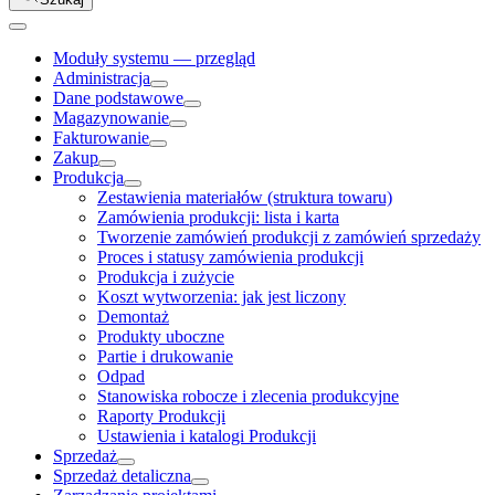
Moduły systemu — przegląd
Administracja
Dane podstawowe
Magazynowanie
Fakturowanie
Zakup
Produkcja
Zestawienia materiałów (struktura towaru)
Zamówienia produkcji: lista i karta
Tworzenie zamówień produkcji z zamówień sprzedaży
Proces i statusy zamówienia produkcji
Produkcja i zużycie
Koszt wytworzenia: jak jest liczony
Demontaż
Produkty uboczne
Partie i drukowanie
Odpad
Stanowiska robocze i zlecenia produkcyjne
Raporty Produkcji
Ustawienia i katalogi Produkcji
Sprzedaż
Sprzedaż detaliczna