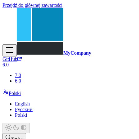
Przejdź do głównej zawartości
MyCompany
GitHub
6.0
7.0
6.0
Polski
English
Русский
Polski
Szukaj