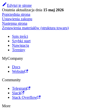
Edytuj tę stronę
Ostatnia aktualizacja
dnia
15 maj 2026
Poprzednia strona
Ustawienia zakupu
Następna strona
Zestawienia materiałów (struktura towaru)
Spis treści
Szybki start
Nawigacja
Terminy
MyCompany
Docs
Website
Community
Telegram
Slack
Stack Overflow
More