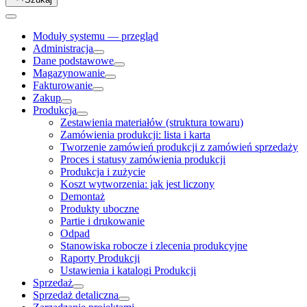
Moduły systemu — przegląd
Administracja
Dane podstawowe
Magazynowanie
Fakturowanie
Zakup
Produkcja
Zestawienia materiałów (struktura towaru)
Zamówienia produkcji: lista i karta
Tworzenie zamówień produkcji z zamówień sprzedaży
Proces i statusy zamówienia produkcji
Produkcja i zużycie
Koszt wytworzenia: jak jest liczony
Demontaż
Produkty uboczne
Partie i drukowanie
Odpad
Stanowiska robocze i zlecenia produkcyjne
Raporty Produkcji
Ustawienia i katalogi Produkcji
Sprzedaż
Sprzedaż detaliczna