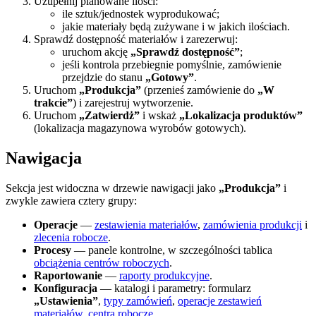
Uzupełnij planowane ilości:
ile sztuk/jednostek wyprodukować;
jakie materiały będą zużywane i w jakich ilościach.
Sprawdź dostępność materiałów i zarezerwuj:
uruchom akcję
„Sprawdź dostępność”
;
jeśli kontrola przebiegnie pomyślnie, zamówienie
przejdzie do stanu
„Gotowy”
.
Uruchom
„Produkcja”
(przenieś zamówienie do
„W
trakcie”
) i zarejestruj wytworzenie.
Uruchom
„Zatwierdż”
i wskaż
„Lokalizacja produktów”
(lokalizacja magazynowa wyrobów gotowych).
Nawigacja
Sekcja jest widoczna w drzewie nawigacji jako
„Produkcja”
i
zwykle zawiera cztery grupy:
Operacje
—
zestawienia materiałów
,
zamówienia produkcji
i
zlecenia robocze
.
Procesy
— panele kontrolne, w szczególności tablica
obciążenia centrów roboczych
.
Raportowanie
—
raporty produkcyjne
.
Konfiguracja
— katalogi i parametry: formularz
„Ustawienia”
,
typy zamówień
,
operacje zestawień
materiałów
,
centra robocze
.