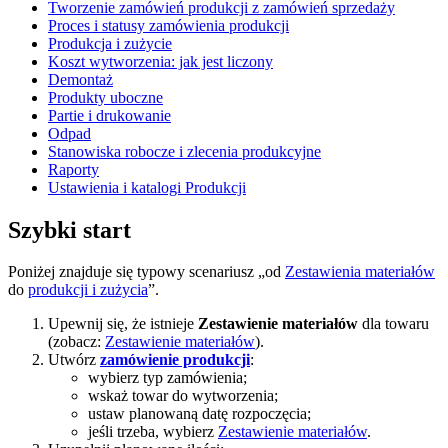
Tworzenie zamówień produkcji z zamówień sprzedaży
Proces i statusy zamówienia produkcji
Produkcja i zużycie
Koszt wytworzenia: jak jest liczony
Demontaż
Produkty uboczne
Partie i drukowanie
Odpad
Stanowiska robocze i zlecenia produkcyjne
Raporty
Ustawienia i katalogi Produkcji
Szybki start
Poniżej znajduje się typowy scenariusz „od
Zestawienia materiałów
do
produkcji i zużycia
”.
Upewnij się, że istnieje
Zestawienie materiałów
dla towaru
(zobacz:
Zestawienie materiałów
).
Utwórz
zamówienie produkcji
:
wybierz typ zamówienia;
wskaż towar do wytworzenia;
ustaw planowaną datę rozpoczęcia;
jeśli trzeba, wybierz
Zestawienie materiałów
.