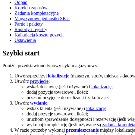
Odpad
Korekta zapasów
Zadania kompletacyjne
Magazynowe jednostki SKU
Partie i pakiety
Raporty i rejestry
Kalkulacja kosztu pozycji
Ustawienia
Szybki start
Poniżej przedstawiono typowy cykl magazynowy.
Utwórz/przejrzyj
lokalizacje
(magazyn, strefy, miejsca składow
Utwórz
przyjęcie
:
wskaż dostawcę (jeśli używane) i
lokalizację
;
dodaj pozycje towarowe i ilości;
przesuń przyjęcie do realizacji i zakończ je.
Utwórz
wydanie
:
wskaż klienta (jeśli używane) i
lokalizację
;
dodaj pozycje towarowe i ilości;
uruchom sprawdzenie dostępności i rezerwację (jeśli włą
wykonaj kompletację (jeśli używane są
zadania komplet
W razie potrzeby wykonaj
przemieszczanie
między lokalizacj