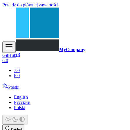
Przejdź do głównej zawartości
MyCompany
GitHub
6.0
7.0
6.0
Polski
English
Русский
Polski
Szukaj