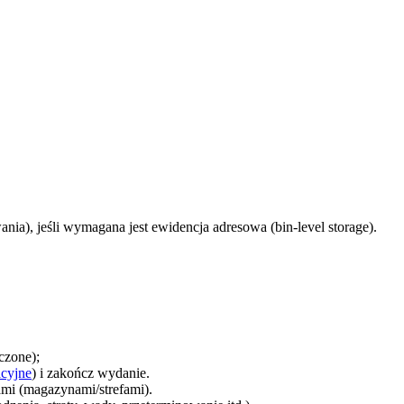
ania), jeśli wymagana jest ewidencja adresowa (bin-level storage).
czone);
acyjne
) i zakończ wydanie.
ami (magazynami/strefami).