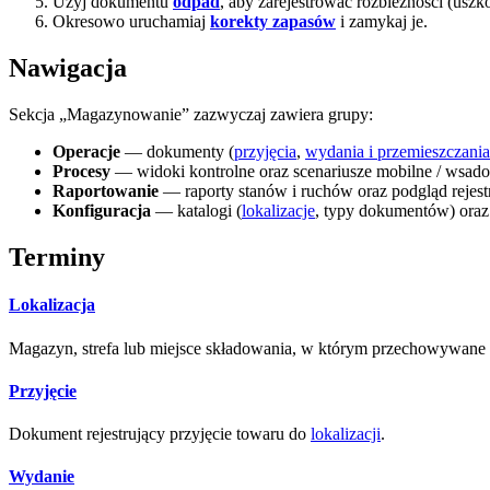
Użyj dokumentu
odpad
, aby zarejestrować rozbieżności (uszko
Okresowo uruchamiaj
korekty zapasów
i zamykaj je.
Nawigacja
Sekcja „Magazynowanie” zazwyczaj zawiera grupy:
Operacje
— dokumenty (
przyjęcia
,
wydania i przemieszczania
Procesy
— widoki kontrolne oraz scenariusze mobilne / wsado
Raportowanie
— raporty stanów i ruchów oraz podgląd rejest
Konfiguracja
— katalogi (
lokalizacje
, typy dokumentów) oraz
Terminy
Lokalizacja
Magazyn, strefa lub miejsce składowania, w którym przechowywane 
Przyjęcie
Dokument rejestrujący przyjęcie towaru do
lokalizacji
.
Wydanie