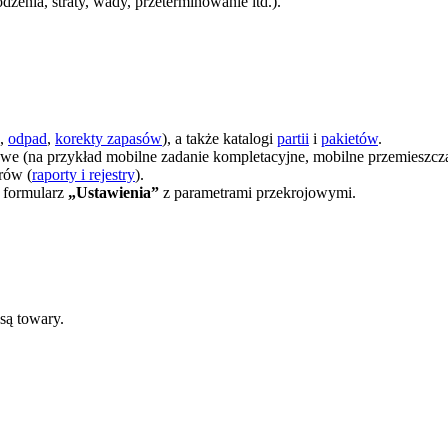
dzenia, straty, wady, przeterminowanie itd.).
,
odpad
,
korekty zapasów
), a także katalogi
partii
i
pakietów
.
we (na przykład mobilne zadanie kompletacyjne, mobilne przemieszcza
rów (
raporty i rejestry
).
 formularz
„Ustawienia”
z parametrami przekrojowymi.
są towary.