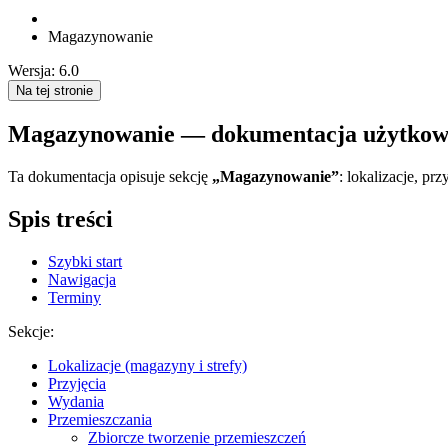
Magazynowanie
Wersja: 6.0
Na tej stronie
Magazynowanie — dokumentacja użytkow
Ta dokumentacja opisuje sekcję
„Magazynowanie”
: lokalizacje, pr
Spis treści
Szybki start
Nawigacja
Terminy
Sekcje:
Lokalizacje (magazyny i strefy)
Przyjęcia
Wydania
Przemieszczania
Zbiorcze tworzenie przemieszczeń