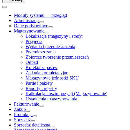
Moduły systemu — przegląd
Administracja
Dane podstawowe
Magazynowanie
Lokalizacje (magazyny i strefy)
Przyjęcia
Wydania i przemieszczenia
Przemieszczania
Zbiorcze tworzenie przemieszczeń
Odpad
Korekta zapasów
Zadania kompletacyjne
Magazynowe jednostki SKU
Partie i pakiety
Raporty i rejestry
Kalkulacja kosztu pozycji (Magazynowanie)
Ustawienia magazynowania
Fakturowanie
Zakup
Produkcja
Sprzedaż
Sprzedaż detaliczna