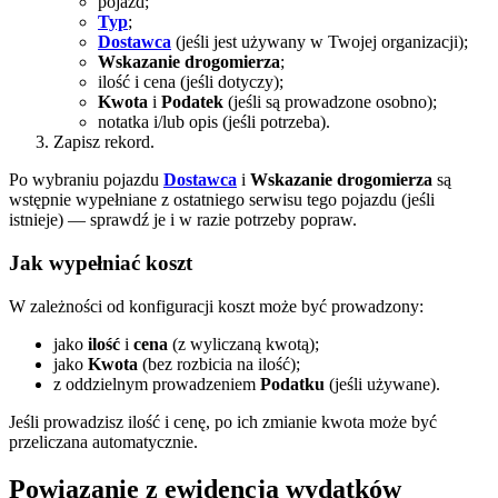
pojazd;
Typ
;
Dostawca
(jeśli jest używany w Twojej organizacji);
Wskazanie drogomierza
;
ilość i cena (jeśli dotyczy);
Kwota
i
Podatek
(jeśli są prowadzone osobno);
notatka i/lub opis (jeśli potrzeba).
Zapisz rekord.
Po wybraniu pojazdu
Dostawca
i
Wskazanie drogomierza
są
wstępnie wypełniane z ostatniego serwisu tego pojazdu (jeśli
istnieje) — sprawdź je i w razie potrzeby popraw.
Jak wypełniać koszt
W zależności od konfiguracji koszt może być prowadzony:
jako
ilość
i
cena
(z wyliczaną kwotą);
jako
Kwota
(bez rozbicia na ilość);
z oddzielnym prowadzeniem
Podatku
(jeśli używane).
Jeśli prowadzisz ilość i cenę, po ich zmianie kwota może być
przeliczana automatycznie.
Powiązanie z ewidencją wydatków