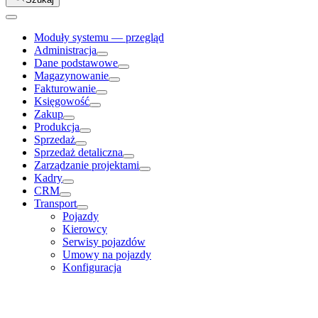
Moduły systemu — przegląd
Administracja
Dane podstawowe
Magazynowanie
Fakturowanie
Księgowość
Zakup
Produkcja
Sprzedaż
Sprzedaż detaliczna
Zarządzanie projektami
Kadry
CRM
Transport
Pojazdy
Kierowcy
Serwisy pojazdów
Umowy na pojazdy
Konfiguracja