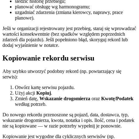
śledzić historię przebiegu;
planować obsługę wg harmonogramu;
uzgadniać zdarzenia (zmiana kierowcy, naprawy, prace
planowe).
Jeśli w organizacji rejestrowany jest przebieg, staraj się wprowadzać
wartości konsekwentnie (bez spadków względem poprzednich
zdarzeń dla pojazdu). Jeśli popełniono błąd, skoryguj rekord lub
dodaj wyjaśnienie w notatce.
Kopiowanie rekordu serwisu
Aby szybko utworzyć podobny rekord (np. powtarzający się
serwis):
Otwórz kartę serwisu pojazdu.
Użyj akcji
Kopiuj
.
Zmień datę,
Wskazanie drogomierza
oraz
Kwotę/Podatek
według potrzeb.
Do nowego rekordu przenoszone są pojazd, data, dostawca, typ,
wskazanie drogomierza, kwota, notatka i opis. Ilość, cena i podatek
nie są kopiowane — w razie potrzeby wypełnij je ponownie.
Kopiowanie jest wygodne dla cyklicznych serwisów (np.