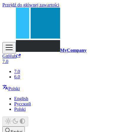
Przejdź do głównej zawartości
MyCompany
GitHub
7.0
7.0
6.0
Polski
English
Русский
Polski
Szukaj