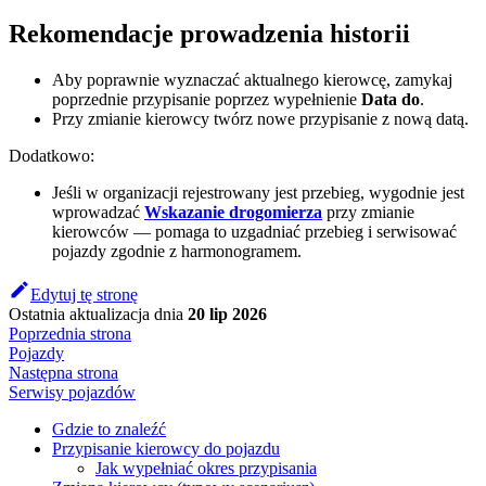
Rekomendacje prowadzenia historii
Aby poprawnie wyznaczać aktualnego kierowcę, zamykaj
poprzednie przypisanie poprzez wypełnienie
Data do
.
Przy zmianie kierowcy twórz nowe przypisanie z nową datą.
Dodatkowo:
Jeśli w organizacji rejestrowany jest przebieg, wygodnie jest
wprowadzać
Wskazanie drogomierza
przy zmianie
kierowców — pomaga to uzgadniać przebieg i serwisować
pojazdy zgodnie z harmonogramem.
Edytuj tę stronę
Ostatnia aktualizacja
dnia
20 lip 2026
Poprzednia strona
Pojazdy
Następna strona
Serwisy pojazdów
Gdzie to znaleźć
Przypisanie kierowcy do pojazdu
Jak wypełniać okres przypisania