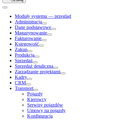
Moduły systemu — przegląd
Administracja
Dane podstawowe
Magazynowanie
Fakturowanie
Księgowość
Zakup
Produkcja
Sprzedaż
Sprzedaż detaliczna
Zarządzanie projektami
Kadry
CRM
Transport
Pojazdy
Kierowcy
Serwisy pojazdów
Umowy na pojazdy
Konfiguracja