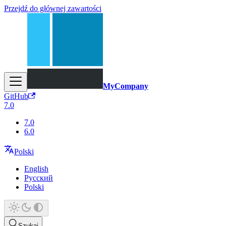
Przejdź do głównej zawartości
MyCompany
GitHub
7.0
7.0
6.0
Polski
English
Русский
Polski
Szukaj