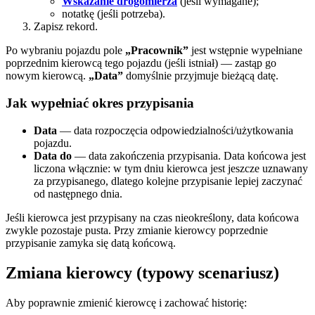
Wskazanie drogomierza
(jeśli wymagane);
notatkę (jeśli potrzeba).
Zapisz rekord.
Po wybraniu pojazdu pole
„Pracownik”
jest wstępnie wypełniane
poprzednim kierowcą tego pojazdu (jeśli istniał) — zastąp go
nowym kierowcą.
„Data”
domyślnie przyjmuje bieżącą datę.
Jak wypełniać okres przypisania
Data
— data rozpoczęcia odpowiedzialności/użytkowania
pojazdu.
Data do
— data zakończenia przypisania. Data końcowa jest
liczona włącznie: w tym dniu kierowca jest jeszcze uznawany
za przypisanego, dlatego kolejne przypisanie lepiej zaczynać
od następnego dnia.
Jeśli kierowca jest przypisany na czas nieokreślony, data końcowa
zwykle pozostaje pusta. Przy zmianie kierowcy poprzednie
przypisanie zamyka się datą końcową.
Zmiana kierowcy (typowy scenariusz)
Aby poprawnie zmienić kierowcę i zachować historię: