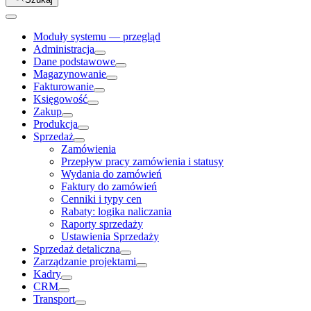
Moduły systemu — przegląd
Administracja
Dane podstawowe
Magazynowanie
Fakturowanie
Księgowość
Zakup
Produkcja
Sprzedaż
Zamówienia
Przepływ pracy zamówienia i statusy
Wydania do zamówień
Faktury do zamówień
Cenniki i typy cen
Rabaty: logika naliczania
Raporty sprzedaży
Ustawienia Sprzedaży
Sprzedaż detaliczna
Zarządzanie projektami
Kadry
CRM
Transport