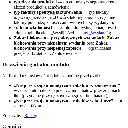
typ zlecenia produkcji
— do automatycznego tworzenia
zleceń produkcji z zamówienia;
typ faktury
i
politykę fakturowania
— typ faktury
używany przez akcję „Utwórz fakturę” oraz to, czy linie
faktury pochodzą z ilości zamówionych czy wydanych;
szablon wiadomości
— szablon domyślny, temat, treść i
adres kopii dla akcji „Wyślij” (zob.
status „Wysłane”
);
Zakaz blokowania przy aktywnych wydaniach
,
Zakaz
blokowania przy niepełnym wydaniu
oraz
Zakaz
blokowania przy niepełnej zapłacie
— ograniczenia
przejścia do statusu „Zablokowane”.
Ustawienia globalne modułu
Na formularzu ustawień modułu są ogólne przełączniki:
„Nie przeliczaj automatycznie rabatów w zamówieniu”
—
wyłącza automatyczne przeliczanie rabatów przy zmianach
linii (przydatne przy ręcznym zarządzaniu rabatami);
„Nie przeliczaj automatycznie rabatów w fakturze”
— to
samo dla faktur.
Zobacz też:
Rabaty
.
Cenniki