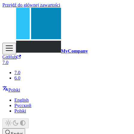
Przejdź do głównej zawartości
MyCompany
GitHub
7.0
7.0
6.0
Polski
English
Русский
Polski
Szukaj