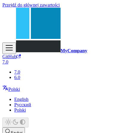
Przejdź do głównej zawartości
MyCompany
GitHub
7.0
7.0
6.0
Polski
English
Русский
Polski
Szukaj