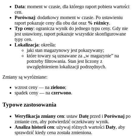
Data
: moment w czasie, dla którego raport pobiera wartości
cen.
Porównaj
: dodatkowy moment w czasie. Po ustawieniu
raport pokazuje ceny dla obu dat oraz
% różnicy
.
Typ ceny
: ogranicza wynik do jednego typu ceny. Gdy nie
jest ustawiony, raport pokazuje wszystkie skonfigurowane
typy cen.
Lokalizacja
: określa:
jaki stan magazynowy jest pokazywany;
które towary są uznawane za „w magazynie” na
potrzeby filtrowania. Stan jest liczony z
uwzględnieniem lokalizacji podrzędnych.
Zmiany są wyróżniane:
wzrost ceny — na
zielono
;
spadek ceny — na
czerwono
.
Typowe zastosowania
Weryfikacja zmiany cen
: ustaw
Datę
przed i
Porównaj
po
zmianie cen, aby potwierdzić oczekiwany wynik.
Analiza historii cen
: używaj różnych wartości
Daty
, aby
sprawdzić kiedy cena została zmieniona.