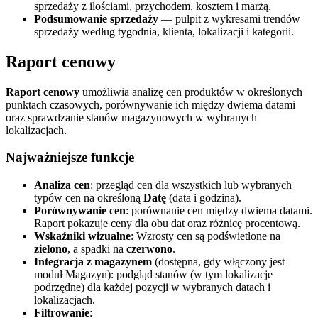
sprzedaży z ilościami, przychodem, kosztem i marżą.
Podsumowanie sprzedaży
— pulpit z wykresami trendów
sprzedaży według tygodnia, klienta, lokalizacji i kategorii.
Raport cenowy
Raport cenowy
umożliwia analizę cen produktów w określonych
punktach czasowych, porównywanie ich między dwiema datami
oraz sprawdzanie stanów magazynowych w wybranych
lokalizacjach.
Najważniejsze funkcje
Analiza cen
: przegląd cen dla wszystkich lub wybranych
typów cen na określoną
Datę
(data i godzina).
Porównywanie cen
: porównanie cen między dwiema datami.
Raport pokazuje ceny dla obu dat oraz różnicę procentową.
Wskaźniki wizualne
: Wzrosty cen są podświetlone na
zielono
, a spadki na
czerwono
.
Integracja z magazynem
(dostępna, gdy włączony jest
moduł Magazyn): podgląd stanów (w tym lokalizacje
podrzędne) dla każdej pozycji w wybranych datach i
lokalizacjach.
Filtrowanie
: