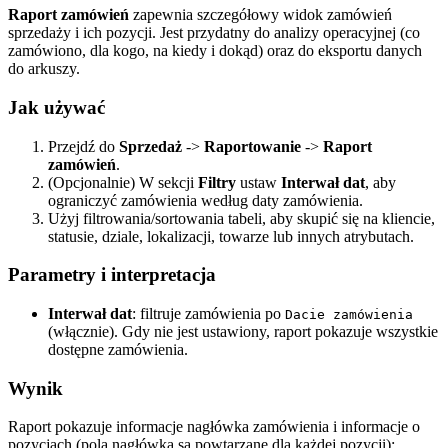
Raport zamówień
zapewnia szczegółowy widok zamówień
sprzedaży i ich pozycji. Jest przydatny do analizy operacyjnej (co
zamówiono, dla kogo, na kiedy i dokąd) oraz do eksportu danych
do arkuszy.
Jak używać
Przejdź do
Sprzedaż
->
Raportowanie
->
Raport
zamówień
.
(Opcjonalnie) W sekcji
Filtry
ustaw
Interwał dat
, aby
ograniczyć zamówienia według daty zamówienia.
Użyj filtrowania/sortowania tabeli, aby skupić się na kliencie,
statusie, dziale, lokalizacji, towarze lub innych atrybutach.
Parametry i interpretacja
Interwał dat
: filtruje zamówienia po
Dacie zamówienia
(włącznie). Gdy nie jest ustawiony, raport pokazuje wszystkie
dostępne zamówienia.
Wynik
Raport pokazuje informacje nagłówka zamówienia i informacje o
pozycjach (pola nagłówka są powtarzane dla każdej pozycji):