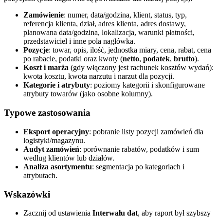
Zamówienie
: numer, data/godzina, klient, status, typ,
referencja klienta, dział, adres klienta, adres dostawy,
planowana data/godzina, lokalizacja, warunki płatności,
przedstawiciel i inne pola nagłówka.
Pozycje
: towar, opis, ilość, jednostka miary, cena, rabat, cena
po rabacie, podatki oraz kwoty (
netto
,
podatek
,
brutto
).
Koszt i marża
(gdy włączony jest rachunek kosztów wydań):
kwota kosztu, kwota narzutu i narzut dla pozycji.
Kategorie i atrybuty
: poziomy kategorii i skonfigurowane
atrybuty towarów (jako osobne kolumny).
Typowe zastosowania
Eksport operacyjny
: pobranie listy pozycji zamówień dla
logistyki/magazynu.
Audyt zamówień
: porównanie rabatów, podatków i sum
według klientów lub działów.
Analiza asortymentu
: segmentacja po kategoriach i
atrybutach.
Wskazówki
Zacznij od ustawienia
Interwału dat
, aby raport był szybszy