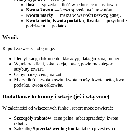
Ilość
— sprzedana ilość w jednostce miary towaru.
Kwota kosztu
— koszt sprzedanych towarów.
Kwota marży
— marża w wartości bezwzględnej.
Kwota netto
,
Kwota podatku
,
Kwota
— przychód z
podziałem na podatek.
Wynik
Raport zazwyczaj obejmuje:
Identyfikację dokumentu: klasa/typ, data/godzina, numer.
Wymiary: klient, lokalizacja, towar, poziomy kategorii,
atrybuty towaru.
Ceny/marżę: cena, narzut.
Miary: ilość, kwota kosztu, kwota marży, kwota netto, kwota
podatku, kwota całkowita.
Dodatkowe kolumny i sekcje (jeśli włączone)
W zależności od włączonych funkcji raport może zawierać:
Szczegóły rabatów
: cena pełna, rabat sprzedaży, kwota
rabatu.
Zakładkę
Sprzedaż według konta
: tabela przestawna