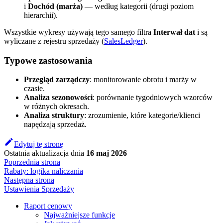
i
Dochód (marża)
— według kategorii (drugi poziom
hierarchii).
Wszystkie wykresy używają tego samego filtra
Interwał dat
i są
wyliczane z rejestru sprzedaży (
SalesLedger
).
Typowe zastosowania
Przegląd zarządczy
: monitorowanie obrotu i marży w
czasie.
Analiza sezonowości
: porównanie tygodniowych wzorców
w różnych okresach.
Analiza struktury
: zrozumienie, które kategorie/klienci
napędzają sprzedaż.
Edytuj tę stronę
Ostatnia aktualizacja
dnia
16 maj 2026
Poprzednia strona
Rabaty: logika naliczania
Następna strona
Ustawienia Sprzedaży
Raport cenowy
Najważniejsze funkcje