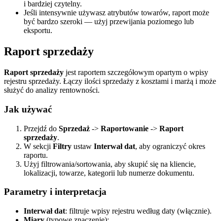
i bardziej czytelny.
Jeśli intensywnie używasz atrybutów towarów, raport może
być bardzo szeroki — użyj przewijania poziomego lub
eksportu.
Raport sprzedaży
Raport sprzedaży
jest raportem szczegółowym opartym o wpisy
rejestru sprzedaży. Łączy ilości sprzedaży z kosztami i marżą i może
służyć do analizy rentowności.
Jak używać
Przejdź do
Sprzedaż
->
Raportowanie
->
Raport
sprzedaży
.
W sekcji
Filtry
ustaw
Interwał dat
, aby ograniczyć okres
raportu.
Użyj filtrowania/sortowania, aby skupić się na kliencie,
lokalizacji, towarze, kategorii lub numerze dokumentu.
Parametry i interpretacja
Interwał dat
: filtruje wpisy rejestru według daty (włącznie).
Miary
(typowe znaczenie):