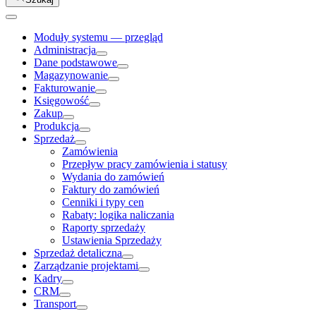
Moduły systemu — przegląd
Administracja
Dane podstawowe
Magazynowanie
Fakturowanie
Księgowość
Zakup
Produkcja
Sprzedaż
Zamówienia
Przepływ pracy zamówienia i statusy
Wydania do zamówień
Faktury do zamówień
Cenniki i typy cen
Rabaty: logika naliczania
Raporty sprzedaży
Ustawienia Sprzedaży
Sprzedaż detaliczna
Zarządzanie projektami
Kadry
CRM
Transport