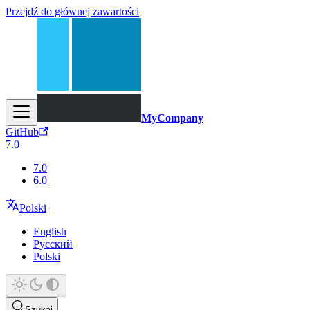
Przejdź do głównej zawartości
MyCompany
GitHub
7.0
7.0
6.0
Polski
English
Русский
Polski
Szukaj