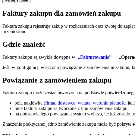
Na tej stronie
Faktury zakupu dla zamówień zakupu
Faktura zakupu rejestruje zakup w rozliczeniach oraz kwotę do zapła
przeniesione.
Gdzie znaleźć
Faktury zakupu są zwykle dostępne w:
„Fakturowanie”
→ „Operac
Jeśli w konfiguracji włączono powiązanie z zamówieniami zakupu, 
Powiązanie z zamówieniem zakupu
Faktura zakupu może zostać utworzona na podstawie potwierdzoneg
pola nagłówka (
firma
,
dostawca
,
waluta
,
warunki płatności
itd.
linie faktury zakupu są tworzone z linii zamówienia zakupu;
na podstawie tego powiązania system wylicza, ile już zostało po
Znaczenie praktyczne: jedno zamówienie zakupu może być pokryte
w