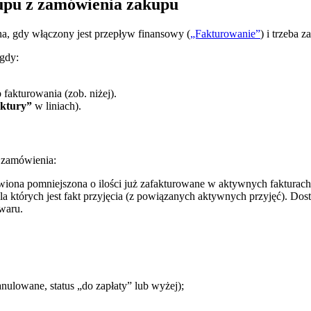
kupu z zamówienia zakupu
a, gdy włączony jest przepływ finansowy (
„Fakturowanie”
) i trzeba 
 gdy:
fakturowania (zob. niżej).
aktury”
w liniach).
i zamówienia:
wiona pomniejszona o ilości już zafakturowane w aktywnych fakturach
, dla których jest fakt przyjęcia (z powiązanych aktywnych przyjęć).
owaru.
nulowane, status „do zapłaty” lub wyżej);