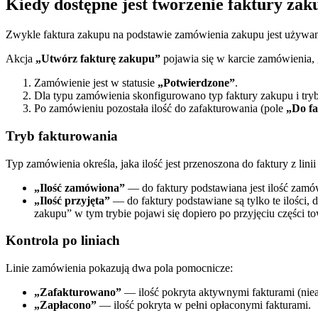
Kiedy dostępne jest tworzenie faktury za
Zwykle faktura zakupu na podstawie zamówienia zakupu jest używan
Akcja
„Utwórz fakturę zakupu”
pojawia się w karcie zamówienia,
Zamówienie jest w statusie
„Potwierdzone”
.
Dla typu zamówienia skonfigurowano typ faktury zakupu i tryb 
Po zamówieniu pozostała ilość do zafakturowania (pole
„Do f
Tryb fakturowania
Typ zamówienia określa, jaka ilość jest przenoszona do faktury z lini
„Ilość zamówiona”
— do faktury podstawiana jest ilość zamó
„Ilość przyjęta”
— do faktury podstawiane są tylko te ilości
zakupu” w tym trybie pojawi się dopiero po przyjęciu części t
Kontrola po liniach
Linie zamówienia pokazują dwa pola pomocnicze:
„Zafakturowano”
— ilość pokryta aktywnymi fakturami (niea
„Zapłacono”
— ilość pokryta w pełni opłaconymi fakturami.