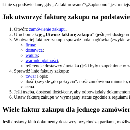
Linie są podświetlane, gdy „Zafakturowano”/„Zapłacono” jest mniejsz
Jak utworzyć fakturę zakupu na podstawi
Otwórz
zamówienie zakupu
.
Uruchom akcję
„Utwórz fakturę zakupu”
(jeśli jest dostępna
W otwartej fakturze zakupu sprawdź pola nagłówka (zwykle w
firma
;
dostawca
;
waluta
;
warunki płatności
;
referencje dostawcy / notatka (jeśli były uzupełnione w
Sprawdź linie faktury zakupu:
towar
i opis;
ilość (zwykle „do pokrycia”: ilość zamówiona minus to, 
cena.
Jeśli trzeba, dostosuj ilości/ceny, aby odpowiadały dokumento
Ustaw fakturę zakupu w wymagany status zgodnie z regułami ko
Wiele faktur zakupu dla jednego zamówien
Jeśli dostawy i/lub dokumenty dostawcy przychodzą partiami, możliw