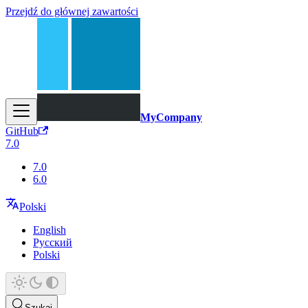
Przejdź do głównej zawartości
MyCompany
GitHub
7.0
7.0
6.0
Polski
English
Русский
Polski
Szukaj