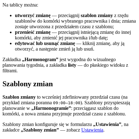
Na tablicy można:
utworzyć zmianę
— przeciągnij
szablon zmiany
z rzędu
szablonów do komórki wybranego pracownika i dnia; zmiana
zostaje utworzona z przedziałem czasu z szablonu;
przenieść zmianę
— przeciągnij istniejącą zmianę do innej
komórki, aby zmienić jej pracownika i/lub datę;
edytować lub usunąć zmianę
— kliknij zmianę, aby ją
otworzyć, a następnie zmień ją lub usuń.
Zakładka
„Harmonogram”
jest wygodna do wizualnego
planowania tygodnia, a zakładka
listy
— do płaskiego widoku z
filtrami.
Szablony zmian
Szablon zmiany
to wcześniej zdefiniowany przedział czasu (na
przykład zmiana poranna
). Szablony przyspieszają
09:00–18:00
planowanie w
„Harmonogramie”
: przeciągasz szablon do
komórki, a nowa zmiana przyjmuje przedział czasu z szablonu.
Szablony zmian konfiguruje się w formularzu
„Ustawienia”
, na
zakładce
„Szablony zmian”
— zobacz
Ustawienia
.