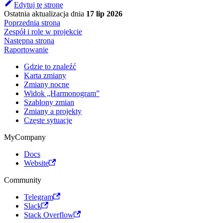
Edytuj tę stronę
Ostatnia aktualizacja
dnia
17 lip 2026
Poprzednia strona
Zespół i role w projekcie
Następna strona
Raportowanie
Gdzie to znaleźć
Karta zmiany
Zmiany nocne
Widok „Harmonogram”
Szablony zmian
Zmiany a projekty
Częste sytuacje
MyCompany
Docs
Website
Community
Telegram
Slack
Stack Overflow