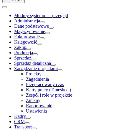
Moduły systemu — przegląd
Administracja
Dane podstawowe
Magazynowanie
Fakturowanie
Księgowość
Zakup
Produkcja
Sprzedaż
Sprzedaż detaliczna
Zarządzanie projektami
Projekty
Zagadnienia
Przepracowany czas
Karty pracy (Timesheet)
Zespół i role w projekcie
Zmiany
Raportowanie
Ustawienia
Kadry
CRM
Transport