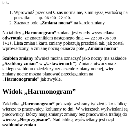
tak:
Wprowadź przedział
Czas
normalnie, z mniejszą wartością na
początku — np.
.
06:00–22:00
Zaznacz pole
„Zmiana nocna”
na karcie zmiany.
Na tablicy
„Harmonogram”
zmiana jest wtedy wyświetlana
odwrotnie
, ze znacznikiem następnego dnia —
22:00-06:00
. Lista zmian i karta zmiany pokazują przedział tak, jak został
(+1)
wprowadzony, a zmianę nocną oznacza pole
„Zmiana nocna”
.
Szablon zmiany
również można oznaczyć jako nocny (na zakładce
„Szablony zmian”
w
„Ustawieniach”
). Zmiana utworzona z
takiego szablonu dziedziczy oznaczenie zmiany nocnej, więc
zmiany nocne można planować przeciąganiem na
„Harmonogramie”
jak zwykle.
Widok „Harmonogram”
Zakładka
„Harmonogram”
pokazuje wybrany tydzień jako tablicę:
wiersze to pracownicy, kolumny to dni. W wierszach wyświetlani są
pracownicy, którzy mają zmiany; zmiany bez pracownika trafiają do
wiersza
„Nieprzypisane”
. Nad tablicą wyświetlany jest rząd
szablonów zmian
.