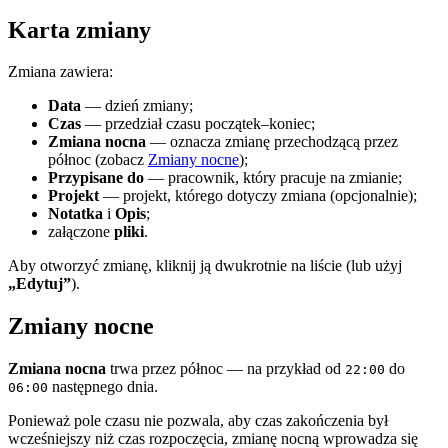
Karta zmiany
Zmiana zawiera:
Data
— dzień zmiany;
Czas
— przedział czasu początek–koniec;
Zmiana nocna
— oznacza zmianę przechodzącą przez
północ (zobacz
Zmiany nocne
);
Przypisane do
— pracownik, który pracuje na zmianie;
Projekt
— projekt, którego dotyczy zmiana (opcjonalnie);
Notatka
i
Opis
;
załączone
pliki
.
Aby otworzyć zmianę, kliknij ją dwukrotnie na liście (lub użyj
„Edytuj”
).
Zmiany nocne
Zmiana nocna
trwa przez północ — na przykład od
do
22:00
następnego dnia.
06:00
Ponieważ pole czasu nie pozwala, aby czas zakończenia był
wcześniejszy niż czas rozpoczęcia, zmianę nocną wprowadza się