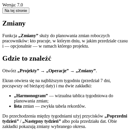
Wersja: 7.0
Na tej stronie
Zmiany
Funkcja
„Zmiany”
służy do planowania zmian roboczych
pracowników: kto pracuje, w którym dniu, w jakim przedziale czasu
i — opcjonalnie — w ramach którego projektu.
Gdzie to znaleźć
Otwórz
„Projekty” → „Operacje” → „Zmiany”
.
Ekran otwiera się na najbliższym tygodniu (przedział 7 dni,
począwszy od bieżącej daty) i ma dwie zakładki:
„Harmonogram”
— wizualna tablica tygodniowa do
planowania zmian;
lista
zmian — zwykła tabela rekordów.
Do przechodzenia między tygodniami użyj przycisków
„Poprzedni
tydzień”
/
„Następny tydzień”
albo pola przedziału dat. Obie
zakładki pokazują zmiany wybranego okresu.