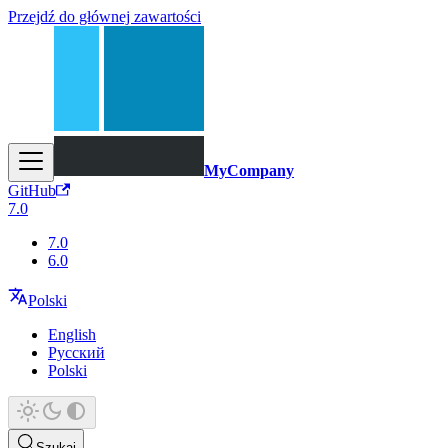
Przejdź do głównej zawartości
MyCompany
GitHub
7.0
7.0
6.0
Polski
English
Русский
Polski
Szukaj