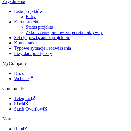
Zagadnienia
Lista projektów
Filtry
Karta projektu
Status projektu
Zakończenie, archiwizacja i stan aktywny
Sekcje powiązane z projektem
Komentarze
Typowe sytuacje i rozwiązania
Przykład praktyczny
MyCompany
Docs
Website
Community
Telegram
Slack
Stack Overflow
More
Habr