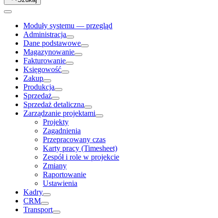
Moduły systemu — przegląd
Administracja
Dane podstawowe
Magazynowanie
Fakturowanie
Księgowość
Zakup
Produkcja
Sprzedaż
Sprzedaż detaliczna
Zarządzanie projektami
Projekty
Zagadnienia
Przepracowany czas
Karty pracy (Timesheet)
Zespół i role w projekcie
Zmiany
Raportowanie
Ustawienia
Kadry
CRM
Transport