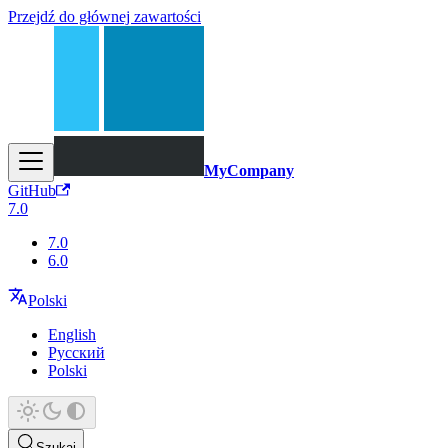
Przejdź do głównej zawartości
MyCompany
GitHub
7.0
7.0
6.0
Polski
English
Русский
Polski
Szukaj