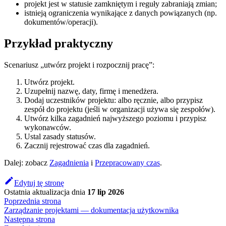
projekt jest w statusie zamkniętym i reguły zabraniają zmian;
istnieją ograniczenia wynikające z danych powiązanych (np.
dokumentów/operacji).
Przykład praktyczny
Scenariusz „utwórz projekt i rozpocznij pracę”:
Utwórz projekt.
Uzupełnij nazwę, daty, firmę i menedżera.
Dodaj uczestników projektu: albo ręcznie, albo przypisz
zespół do projektu (jeśli w organizacji używa się zespołów).
Utwórz kilka zagadnień najwyższego poziomu i przypisz
wykonawców.
Ustal zasady statusów.
Zacznij rejestrować czas dla zagadnień.
Dalej: zobacz
Zagadnienia
i
Przepracowany czas
.
Edytuj tę stronę
Ostatnia aktualizacja
dnia
17 lip 2026
Poprzednia strona
Zarządzanie projektami — dokumentacja użytkownika
Następna strona