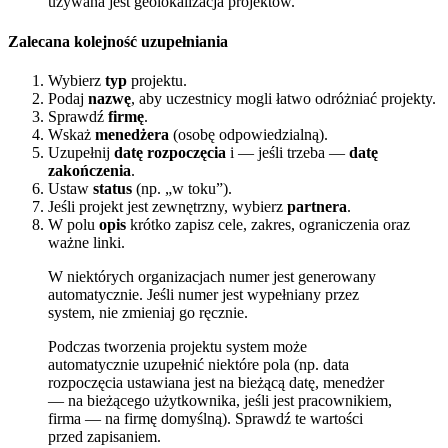
używana jest geolokalizacja projektów.
Zalecana kolejność uzupełniania
Wybierz
typ
projektu.
Podaj
nazwę
, aby uczestnicy mogli łatwo odróżniać projekty.
Sprawdź
firmę
.
Wskaż
menedżera
(osobę odpowiedzialną).
Uzupełnij
datę rozpoczęcia
i — jeśli trzeba —
datę
zakończenia
.
Ustaw
status
(np. „w toku”).
Jeśli projekt jest zewnętrzny, wybierz
partnera
.
W polu
opis
krótko zapisz cele, zakres, ograniczenia oraz
ważne linki.
W niektórych organizacjach numer jest generowany
automatycznie. Jeśli numer jest wypełniany przez
system, nie zmieniaj go ręcznie.
Podczas tworzenia projektu system może
automatycznie uzupełnić niektóre pola (np. data
rozpoczęcia ustawiana jest na bieżącą datę, menedżer
— na bieżącego użytkownika, jeśli jest pracownikiem,
firma — na firmę domyślną). Sprawdź te wartości
przed zapisaniem.