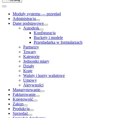
Moduły systemu — przegląd
Administracja
Dane podstawowe
Autodesk
Konfiguracja
Buckety i modele
Przeglądarka w formularzach
Partnerzy
Towary
Kategorie
Jednostki miary
Działy
Kraje
Waluty i kursy walutowe
Umowy
Aktywności
Magazynowanie
Fakturowanie
Księgowość
Zakup
Produkcja
Sprzedaż