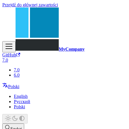
Przejdź do głównej zawartości
MyCompany
GitHub
7.0
7.0
6.0
Polski
English
Русский
Polski
Szukaj