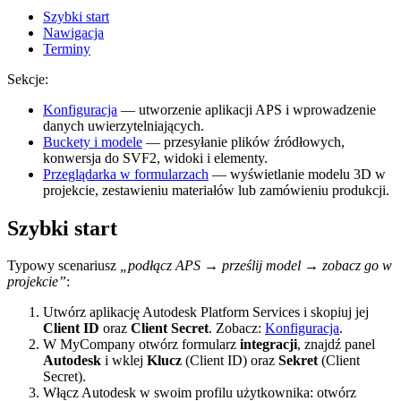
Szybki start
Nawigacja
Terminy
Sekcje:
Konfiguracja
— utworzenie aplikacji APS i wprowadzenie
danych uwierzytelniających.
Buckety i modele
— przesyłanie plików źródłowych,
konwersja do SVF2, widoki i elementy.
Przeglądarka w formularzach
— wyświetlanie modelu 3D w
projekcie, zestawieniu materiałów lub zamówieniu produkcji.
Szybki start
Typowy scenariusz
„podłącz APS → prześlij model → zobacz go w
projekcie”
:
Utwórz aplikację Autodesk Platform Services i skopiuj jej
Client ID
oraz
Client Secret
. Zobacz:
Konfiguracja
.
W MyCompany otwórz formularz
integracji
, znajdź panel
Autodesk
i wklej
Klucz
(Client ID) oraz
Sekret
(Client
Secret).
Włącz Autodesk w swoim profilu użytkownika: otwórz