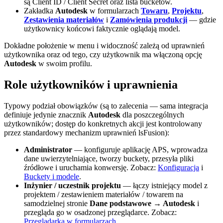
są Client ID / Client Secret oraz lista bucketów.
Zakładka
Autodesk
w formularzach
Towaru
,
Projektu
,
Zestawienia materiałów
i
Zamówienia produkcji
— gdzie
użytkownicy końcowi faktycznie oglądają model.
Dokładne położenie w menu i widoczność zależą od uprawnień
użytkownika oraz od tego, czy użytkownik ma włączoną opcję
Autodesk
w swoim profilu.
Role użytkowników i uprawnienia
Typowy podział obowiązków (są to zalecenia — sama integracja
definiuje jedynie znacznik
Autodesk
dla poszczególnych
użytkowników; dostęp do konkretnych akcji jest kontrolowany
przez standardowy mechanizm uprawnień lsFusion):
Administrator
— konfiguruje aplikację APS, wprowadza
dane uwierzytelniające, tworzy buckety, przesyła pliki
źródłowe i uruchamia konwersję. Zobacz:
Konfiguracja
i
Buckety i modele
.
Inżynier / uczestnik projektu
— łączy istniejący model z
projektem / zestawieniem materiałów / towarem na
samodzielnej stronie
Dane podstawowe → Autodesk
i
przegląda go w osadzonej przeglądarce. Zobacz:
Przeglądarka w formularzach
.