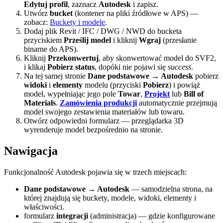
Edytuj profil
, zaznacz
Autodesk
i zapisz.
Utwórz
bucket
(kontener na pliki źródłowe w APS) —
zobacz:
Buckety i modele
.
Dodaj plik Revit / IFC / DWG / NWD do bucketa
przyciskiem
Prześlij model
i kliknij
Wgraj
(przesłanie
binarne do APS).
Kliknij
Przekonwertuj
, aby skonwertować model do SVF2,
i klikaj
Pobierz status
, dopóki nie pojawi się
success
.
Na tej samej stronie
Dane podstawowe → Autodesk
pobierz
widoki
i
elementy
modelu (przyciski
Pobierz
) i powiąż
model, wypełniając jego pole
Towar
,
Projekt
lub
Bill of
Materials
.
Zamówienia produkcji
automatycznie przejmują
model swojego zestawienia materiałów lub towaru.
Otwórz odpowiedni formularz — przeglądarka 3D
wyrenderuje model bezpośrednio na stronie.
Nawigacja
Funkcjonalność Autodesk pojawia się w trzech miejscach:
Dane podstawowe → Autodesk
— samodzielna strona, na
której znajdują się buckety, modele, widoki, elementy i
właściwości.
formularz
integracji
(administracja) — gdzie konfigurowane