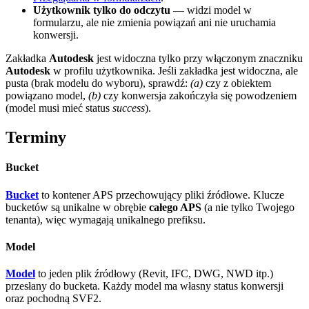
Użytkownik tylko do odczytu
— widzi model w
formularzu, ale nie zmienia powiązań ani nie uruchamia
konwersji.
Zakładka
Autodesk
jest widoczna tylko przy włączonym znaczniku
Autodesk
w profilu użytkownika. Jeśli zakładka jest widoczna, ale
pusta (brak modelu do wyboru), sprawdź:
(a)
czy z obiektem
powiązano model,
(b)
czy konwersja zakończyła się powodzeniem
(model musi mieć status
success
).
Terminy
Bucket
Bucket
to kontener APS przechowujący pliki źródłowe. Klucze
bucketów są unikalne w obrębie
całego APS
(a nie tylko Twojego
tenanta), więc wymagają unikalnego prefiksu.
Model
Model
to jeden plik źródłowy (Revit, IFC, DWG, NWD itp.)
przesłany do bucketa. Każdy model ma własny status konwersji
oraz pochodną SVF2.