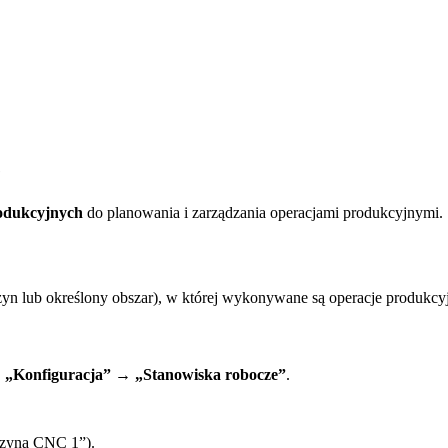
e
rodukcyjnych
do planowania i zarządzania operacjami produkcyjnymi.
yn lub określony obszar), w której wykonywane są operacje produkcy
→
„Konfiguracja”
→
„Stanowiska robocze”
.
zyna CNC 1”).