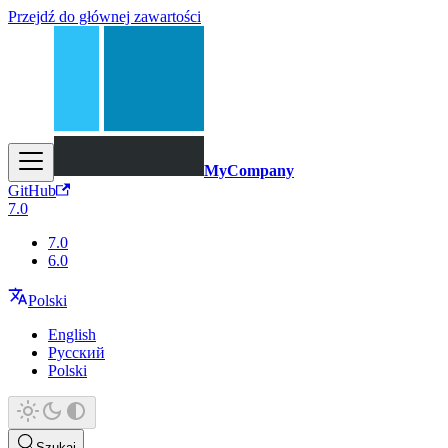
Przejdź do głównej zawartości
MyCompany
GitHub
7.0
7.0
6.0
Polski
English
Русский
Polski
Szukaj