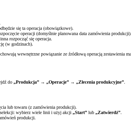
.
dbędzie się ta operacja (obowiązkowe).
poczęcie operacji (domyślnie planowana data zamówienia produkcji)
nna rozpocząć się operacja.
ję (w godzinach).
chowują wewnętrzne powiązanie ze źródłową operacją zestawienia m
ejdź do
„Produkcja”
→
„Operacje”
→
„Zlecenia produkcyjne”
.
cia lub towaru (z zamówienia produkcji).
ekcji: wybierz wiele linii i użyj akcji
„Start”
lub
„Zatwierdź”
.
amówień produkcji.