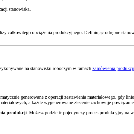
acji stanowiska.
lizy całkowitego obciążenia produkcyjnego. Definiując odrębne stano
ie wykonywane na stanowisku roboczym w ramach
zamówienia produkcj
omatycznie generowane z operacji zestawienia materiałowego, gdy lin
materiałowych, a każde wygenerowane zlecenie zachowuje powiązanie 
ia produkcji
. Możesz podzielić pojedynczy proces produkcyjny na w