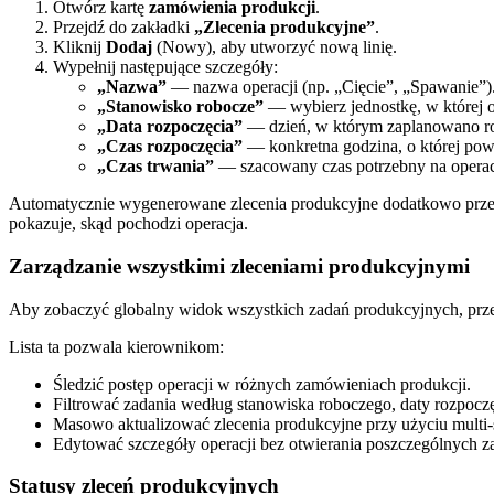
Otwórz kartę
zamówienia produkcji
.
Przejdź do zakładki
„Zlecenia produkcyjne”
.
Kliknij
Dodaj
(Nowy), aby utworzyć nową linię.
Wypełnij następujące szczegóły:
„Nazwa”
— nazwa operacji (np. „Cięcie”, „Spawanie”)
„Stanowisko robocze”
— wybierz jednostkę, w której o
„Data rozpoczęcia”
— dzień, w którym zaplanowano roz
„Czas rozpoczęcia”
— konkretna godzina, o której powi
„Czas trwania”
— szacowany czas potrzebny na operac
Automatycznie wygenerowane zlecenia produkcyjne dodatkowo prze
pokazuje, skąd pochodzi operacja.
Zarządzanie wszystkimi zleceniami produkcyjnymi
Aby zobaczyć globalny widok wszystkich zadań produkcyjnych, prz
Lista ta pozwala kierownikom:
Śledzić postęp operacji w różnych zamówieniach produkcji.
Filtrować zadania według stanowiska roboczego, daty rozpoczę
Masowo aktualizować zlecenia produkcyjne przy użyciu multi-sel
Edytować szczegóły operacji bez otwierania poszczególnych z
Statusy zleceń produkcyjnych