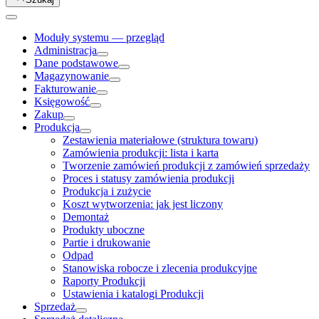
Moduły systemu — przegląd
Administracja
Dane podstawowe
Magazynowanie
Fakturowanie
Księgowość
Zakup
Produkcja
Zestawienia materiałowe (struktura towaru)
Zamówienia produkcji: lista i karta
Tworzenie zamówień produkcji z zamówień sprzedaży
Proces i statusy zamówienia produkcji
Produkcja i zużycie
Koszt wytworzenia: jak jest liczony
Demontaż
Produkty uboczne
Partie i drukowanie
Odpad
Stanowiska robocze i zlecenia produkcyjne
Raporty Produkcji
Ustawienia i katalogi Produkcji
Sprzedaż