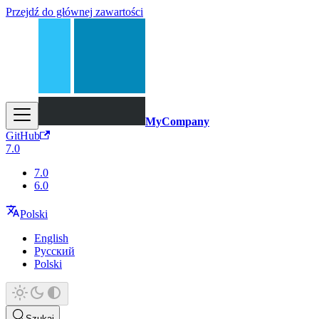
Przejdź do głównej zawartości
MyCompany
GitHub
7.0
7.0
6.0
Polski
English
Русский
Polski
Szukaj