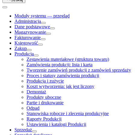
Moduły systemu — przegląd
Administracja
Dane podstawowe
Magazynowanie
Fakturowanie
Księgowość
Zakup
Produkcja
Zestawienia materiałowe (struktura towaru)
Zamówienia produkcji: lista i karta
Tworzenie zamówień produkcji z zamówień sprzedaży
Proces i statusy zamówienia produkcji
Produkcja i zużycie
Koszt wytworzenia: jak jest liczony
Demontaż
Produkty uboczne
Partie i drukowanie
Odpad
Stanowiska robocze i zlecenia produkcyjne
Raporty Produkcji
Ustawienia i katalogi Produkcji
Sprzedaż