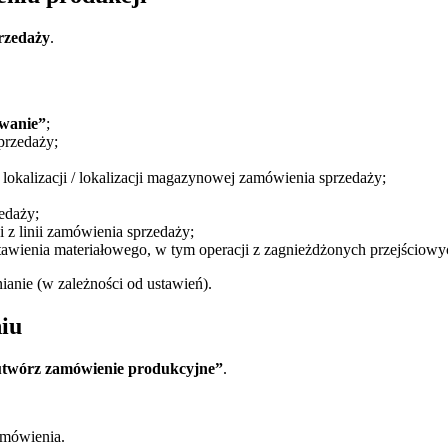
przedaży
.
wanie”
;
przedaży;
lokalizacji / lokalizacji magazynowej zamówienia sprzedaży;
edaży;
i z linii zamówienia sprzedaży;
stawienia materiałowego, w tym operacji z zagnieżdżonych przejściowy
nie (w zależności od ustawień).
iu
utwórz zamówienie produkcyjne”
.
zamówienia.