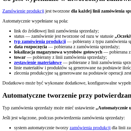
Zamówienie produkcji
jest tworzone
dla każdej linii zamówienia s
Automatycznie wypełniane są pola:
link do źródłowej linii zamówienia sprzedaży;
status — zamówienie jest tworzone od razu w statusie
„Oczeki
typ zamówienia produkcji
— pobierany z typu zamówienia s
data rozpoczęcia
— pobierana z zamówienia sprzedaży;
lokalizacja magazynowa wyrobów gotowych
— pobierana z 
towar
— pobierany z linii zamówienia sprzedaży;
zestawienie materiałowe
— pobierane z linii zamówienia sprz
linie materiałów i produktów są generowane na podstawie ilośc
zlecenia produkcyjne są generowane na podstawie operacji ze
Dodatkowo może być wykonane dodatkowe, konfigurowalne wypełnia
Automatyczne tworzenie przy potwierdzan
Typ zamówienia sprzedaży może mieć ustawienie
„Automatycznie 
Jeśli jest włączone, podczas potwierdzenia zamówienia sprzedaży:
system automatycznie tworzy
zamówienia produkcji
dla linii 