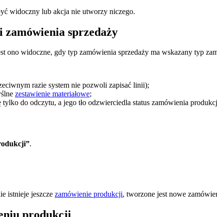
 być widoczny lub akcja nie utworzy niczego.
ii zamówienia sprzedaży
est ono widoczne, gdy typ zamówienia sprzedaży ma wskazany typ zam
eciwnym razie system nie pozwoli zapisać linii);
yślne
zestawienie materiałowe
;
ę tylko do odczytu, a jego tło odzwierciedla status zamówienia produkcj
odukcji”
.
ie istnieje jeszcze
zamówienie produkcji
, tworzone jest nowe zamówien
eniu produkcji