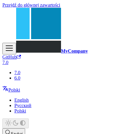
Przejdź do głównej zawartości
MyCompany
GitHub
7.0
7.0
6.0
Polski
English
Русский
Polski
Szukaj