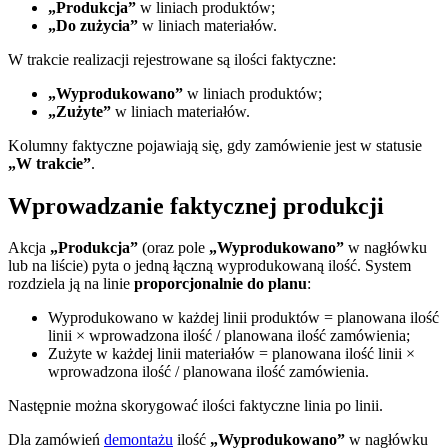
„Produkcja”
w liniach produktów;
„Do zużycia”
w liniach materiałów.
W trakcie realizacji rejestrowane są ilości faktyczne:
„Wyprodukowano”
w liniach produktów;
„Zużyte”
w liniach materiałów.
Kolumny faktyczne pojawiają się, gdy zamówienie jest w statusie
„W trakcie”
.
Wprowadzanie faktycznej produkcji
Akcja
„Produkcja”
(oraz pole
„Wyprodukowano”
w nagłówku
lub na liście) pyta o jedną łączną wyprodukowaną ilość. System
rozdziela ją na linie
proporcjonalnie do planu
:
Wyprodukowano w każdej linii produktów = planowana ilość
linii × wprowadzona ilość / planowana ilość zamówienia;
Zużyte w każdej linii materiałów = planowana ilość linii ×
wprowadzona ilość / planowana ilość zamówienia.
Następnie można skorygować ilości faktyczne linia po linii.
Dla zamówień
demontażu
ilość
„Wyprodukowano”
w nagłówku