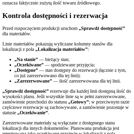
oznacza faktycznie zużytą ilość towaru źródłowego.
Kontrola dostępności i rezerwacja
Przed rozpoczęciem produkcji uruchom
„Sprawdź dostępność”
dla materiałów.
Linie materiałów pokazują wyliczane kolumny stanów dla
lokalizacji z pola
„Lokalizacja materiałów”
:
„Na stanie”
— bieżący stan;
„Oczekiwane”
— spodziewane przyjęcia;
„Dostępne”
— stan dostępny do rezerwacji (łącznie z tym,
co już zarezerwowano dla tej linii);
„Zarezerwowane”
— ilość zarezerwowana dla tej linii.
„Sprawdź dostępność”
rezerwuje dla każdej linii dostępną ilość do
wysokości planu. Jeśli wszystkie linie są w pełni zarezerwowane,
zamówienie przechodzi do statusu
„Gotowy”
; w przeciwnym razie
częściowe rezerwacje są zachowywane, a zamówienie pozostaje w
statusie
„Oczekiwanie”
.
Zarezerwowane materiały są wyłączane z dostępnego stanu
lokalizacji dla innych dokumentów. Planowana produkcja jest
rejestrowana jako oczekiwane przyjęcie w lokalizacji z pola