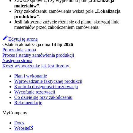
Zawsze sprawdź, czy wypełniono pole
„Lokalizacja
materiałów”
.
Przy zakończeniu zamówienia wskaż pole
„Lokalizacja
produktów”
.
Jeśli faktyczne zużycie różni się od planu, skoryguj linie
materiałów przed zakończeniem zamówienia.
Edytuj tę stronę
Ostatnia aktualizacja
dnia
14 lip 2026
Poprzednia strona
Proces i statusy zamówienia produkcji
Następna strona
Koszt wytworzenia: jak jest liczony
Plan i wykonanie
Wprowadzanie faktycznej produkcji
Kontrola dostępności i rezerwacja
Wycofanie rezerwacji
Co dzieje się przy zakończeniu
Rekomendacje
MyCompany
Docs
Website