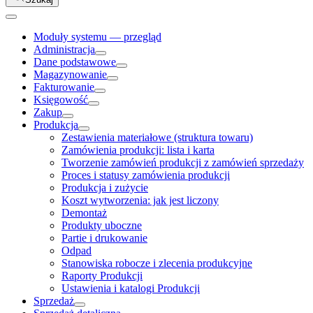
Moduły systemu — przegląd
Administracja
Dane podstawowe
Magazynowanie
Fakturowanie
Księgowość
Zakup
Produkcja
Zestawienia materiałowe (struktura towaru)
Zamówienia produkcji: lista i karta
Tworzenie zamówień produkcji z zamówień sprzedaży
Proces i statusy zamówienia produkcji
Produkcja i zużycie
Koszt wytworzenia: jak jest liczony
Demontaż
Produkty uboczne
Partie i drukowanie
Odpad
Stanowiska robocze i zlecenia produkcyjne
Raporty Produkcji
Ustawienia i katalogi Produkcji
Sprzedaż