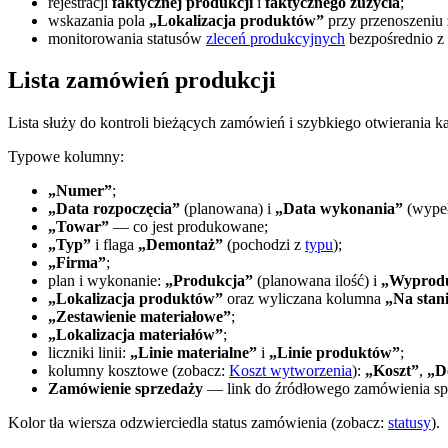
rejestracji
faktycznej produkcji
i
faktycznego zużycia
;
wskazania pola
„Lokalizacja produktów”
przy przenoszeniu
monitorowania statusów
zleceń produkcyjnych
bezpośrednio z 
Lista zamówień produkcji
Lista służy do kontroli bieżących zamówień i szybkiego otwierania k
Typowe kolumny:
„Numer”
;
„Data rozpoczęcia”
(planowana) i
„Data wykonania”
(wypeł
„Towar”
— co jest produkowane;
„Typ”
i flaga
„Demontaż”
(pochodzi z
typu
);
„Firma”
;
plan i wykonanie:
„Produkcja”
(planowana ilość) i
„Wyprod
„Lokalizacja produktów”
oraz wyliczana kolumna
„Na stan
„Zestawienie materiałowe”
;
„Lokalizacja materiałów”
;
liczniki linii:
„Linie materialne”
i
„Linie produktów”
;
kolumny kosztowe (zobacz:
Koszt wytworzenia
):
„Koszt”
,
„D
Zamówienie sprzedaży
— link do źródłowego zamówienia spr
Kolor tła wiersza odzwierciedla status zamówienia (zobacz:
statusy
).