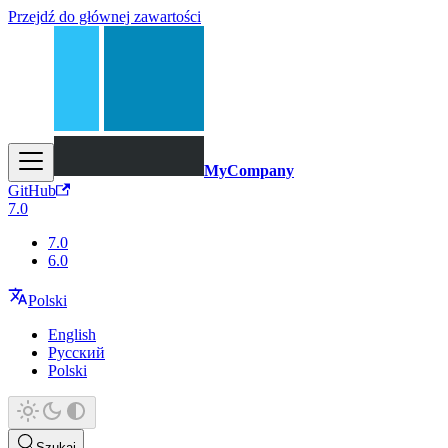
Przejdź do głównej zawartości
MyCompany
GitHub
7.0
7.0
6.0
Polski
English
Русский
Polski
Szukaj