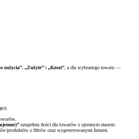
o zużycia”
,
„Zużyte”
i
„Koszt”
, a dla wybranego towaru —
go).
towarów.
(ujemne)”
uzupełnia ilości dla towarów z ujemnym stanem.
łów/produktów z filtrów oraz wygenerowanymi liniami.