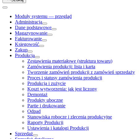
Moduły systemu — przegląd
Administracja
Dane podstawowe
Magazynowanie
Fakturowanie
Księgowość
Zakup
Produkcja
Zestawienia materiałowe (struktura towaru)
Zamówienia produkcji: lista i karta
Tworzenie zamówień produkcji z zamówień sprzedaży
Proces i statusy zamówienia produkcji
Produkcja i zużycie
Koszt wytworzenia: jak jest liczony
Demontaż
Produkty uboczne
Partie i drukowanie
Odpad
Stanowiska robocze i zlecenia produkcyjne
Raporty Produkcji
Ustawienia i katalogi Produkcji
Sprzedaż