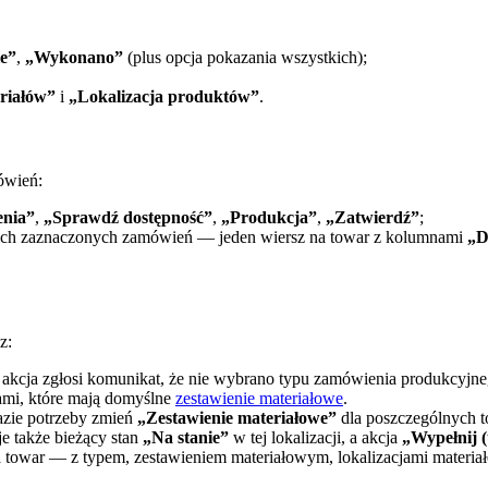
e”
,
„Wykonano”
(plus opcja pokazania wszystkich);
riałów”
i
„Lokalizacja produktów”
.
ówień:
enia”
,
„Sprawdź dostępność”
,
„Produkcja”
,
„Zatwierdź”
;
tkich zaznaczonych zamówień — jeden wiersz na towar z kolumnami
„D
z:
 akcja zgłosi komunikat, że nie wybrano typu zamówienia produkcyjne
ami, które mają domyślne
zestawienie materiałowe
.
zie potrzeby zmień
„Zestawienie materiałowe”
dla poszczególnych 
je także bieżący stan
„Na stanie”
w tej lokalizacji, a akcja
„Wypełnij 
a towar — z typem, zestawieniem materiałowym, lokalizacjami materia