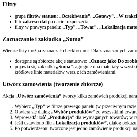
Filtry
grupa
filtrów statusu
:
„Oczekiwanie”
,
„Gotowy”
,
„W trakci
filtr
zakresu dat
po dacie rozpoczęcia;
filtry w prawym panelu:
„Typ”
,
„Towar”
,
„Lokalizacja mate
Zaznaczanie i zakładka „Suma”
Wiersze listy można zaznaczać checkboxami. Dla zaznaczonych zam
dostępne są zbiorcze akcje statusowe:
„Oznacz jako Do zrobi
pojawia się zakładka
„Suma”
: agreguje ona materiały wszys
źródłowe linie materiałów wraz z ich zamówieniami.
Utwórz zamówienia (tworzenie zbiorcze)
Akcja
„Utwórz zamówienia”
tworzy kilka zamówień produkcji nara
Wybierz
„Typ”
w filtrze prawego panelu (w przeciwnym razie
Otwiera się dialog
„Wybór produktów”
ze wszystkimi towar
Wprowadź ilość
„Produkcja”
dla wymaganych towarów; w ra
Jeśli ustawiono filtr
„Lokalizacja produktów”
, dialog pokazu
Po potwierdzeniu tworzone jest jedno zamówienie produkcji n