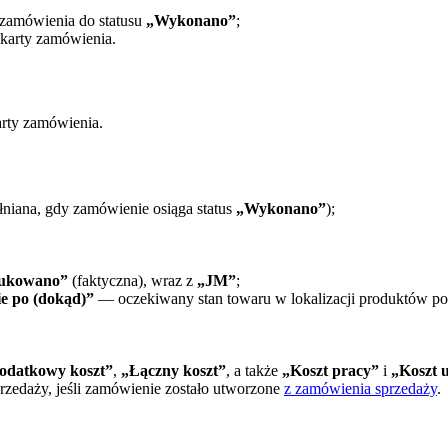
 zamówienia do statusu
„Wykonano”
;
karty zamówienia.
arty zamówienia.
niana, gdy zamówienie osiąga status
„Wykonano”
);
ukowano”
(faktyczna), wraz z
„JM”
;
ie po (dokąd)”
— oczekiwany stan towaru w lokalizacji produktów p
odatkowy koszt”
,
„Łączny koszt”
, a także
„Koszt pracy”
i
„Koszt 
zedaży, jeśli zamówienie zostało utworzone
z zamówienia sprzedaży
.