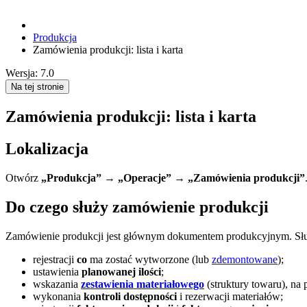
Produkcja
Zamówienia produkcji: lista i karta
Wersja: 7.0
Na tej stronie
Zamówienia produkcji: lista i karta
Lokalizacja
Otwórz
„Produkcja”
→
„Operacje”
→
„Zamówienia produkcji”
Do czego służy zamówienie produkcji
Zamówienie produkcji jest głównym dokumentem produkcyjnym. Słu
rejestracji
co
ma zostać wytworzone (lub
zdemontowane
);
ustawienia
planowanej ilości
;
wskazania
zestawienia materiałowego
(struktury towaru), na 
wykonania
kontroli dostępności
i rezerwacji materiałów;