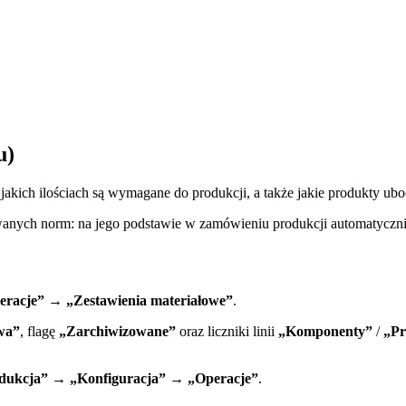
u)
w jakich ilościach są wymagane do produkcji, a także jakie produkty ub
wanych norm: na jego podstawie w zamówieniu produkcji automatycznie
racje” → „Zestawienia materiałowe”
.
wa”
, flagę
„Zarchiwizowane”
oraz liczniki linii
„Komponenty”
/
„Pr
dukcja” → „Konfiguracja” → „Operacje”
.