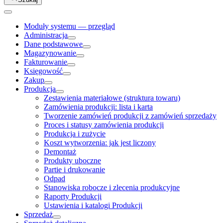
Moduły systemu — przegląd
Administracja
Dane podstawowe
Magazynowanie
Fakturowanie
Księgowość
Zakup
Produkcja
Zestawienia materiałowe (struktura towaru)
Zamówienia produkcji: lista i karta
Tworzenie zamówień produkcji z zamówień sprzedaży
Proces i statusy zamówienia produkcji
Produkcja i zużycie
Koszt wytworzenia: jak jest liczony
Demontaż
Produkty uboczne
Partie i drukowanie
Odpad
Stanowiska robocze i zlecenia produkcyjne
Raporty Produkcji
Ustawienia i katalogi Produkcji
Sprzedaż