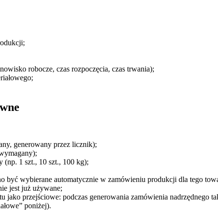
odukcji;
nowisko robocze, czas rozpoczęcia, czas trwania);
riałowego;
ówne
ny, generowany przez licznik);
(wymagany);
np. 1 szt., 10 szt., 100 kg);
o być wybierane automatycznie w zamówieniu produkcji dla tego tow
ie jest już używane;
u jako przejściowe: podczas generowania zamówienia nadrzędnego taki
ałowe” poniżej).