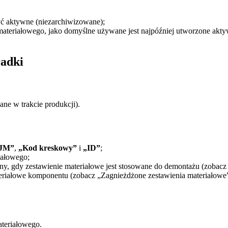
ć aktywne (niezarchiwizowane);
materiałowego, jako domyślne używane jest najpóźniej utworzone aktyw
ładki
ane w trakcie produkcji).
JM”
,
„Kod kreskowy”
i
„ID”
;
iałowego;
, gdy zestawienie materiałowe jest stosowane do demontażu (zobacz n
riałowe komponentu (zobacz „Zagnieżdżone zestawienia materiałowe” 
ateriałowego.