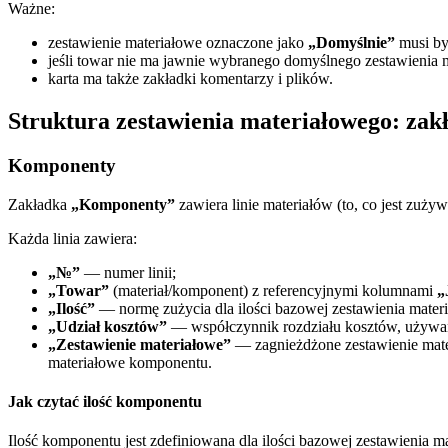
Ważne:
zestawienie materiałowe oznaczone jako
„Domyślnie”
musi by
jeśli towar nie ma jawnie wybranego domyślnego zestawienia 
karta ma także zakładki komentarzy i plików.
Struktura zestawienia materiałowego: zak
Komponenty
Zakładka
„Komponenty”
zawiera linie materiałów (to, co jest zużyw
Każda linia zawiera:
„№”
— numer linii;
„Towar”
(materiał/komponent) z referencyjnymi kolumnami
„
„Ilość”
— normę zużycia dla ilości bazowej zestawienia mater
„Udział kosztów”
— współczynnik rozdziału kosztów, używany
„Zestawienie materiałowe”
— zagnieżdżone zestawienie mate
materiałowe komponentu.
Jak czytać ilość komponentu
Ilość komponentu jest zdefiniowana dla ilości bazowej zestawienia m