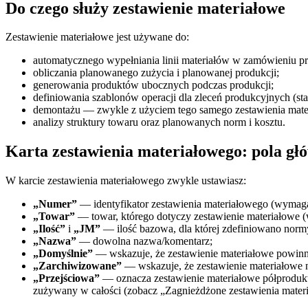
Do czego służy zestawienie materiałowe
Zestawienie materiałowe jest używane do:
automatycznego wypełniania linii materiałów w zamówieniu pr
obliczania planowanego zużycia i planowanej produkcji;
generowania produktów ubocznych podczas produkcji;
definiowania szablonów operacji dla zleceń produkcyjnych (sta
demontażu — zwykle z użyciem tego samego zestawienia mate
analizy struktury towaru oraz planowanych norm i kosztu.
Karta zestawienia materiałowego: pola gł
W karcie zestawienia materiałowego zwykle ustawiasz:
„Numer”
— identyfikator zestawienia materiałowego (wymaga
„Towar”
— towar, którego dotyczy zestawienie materiałowe 
„Ilość”
i
„JM”
— ilość bazowa, dla której zdefiniowano normy (
„Nazwa”
— dowolna nazwa/komentarz;
„Domyślnie”
— wskazuje, że zestawienie materiałowe powinn
„Zarchiwizowane”
— wskazuje, że zestawienie materiałowe n
„Przejściowa”
— oznacza zestawienie materiałowe półprodukt
zużywany w całości (zobacz „Zagnieżdżone zestawienia materi