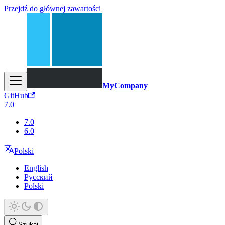
Przejdź do głównej zawartości
MyCompany
GitHub
7.0
7.0
6.0
Polski
English
Русский
Polski
Szukaj