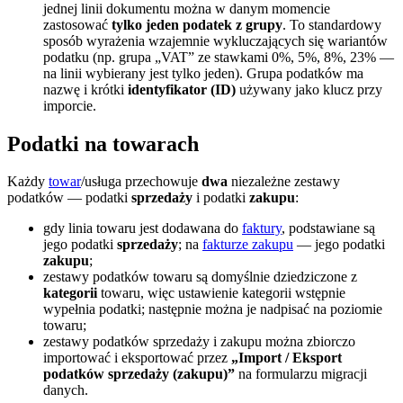
jednej linii dokumentu można w danym momencie
zastosować
tylko jeden podatek z grupy
. To standardowy
sposób wyrażenia wzajemnie wykluczających się wariantów
podatku (np. grupa „VAT” ze stawkami 0%, 5%, 8%, 23% —
na linii wybierany jest tylko jeden). Grupa podatków ma
nazwę i krótki
identyfikator (ID)
używany jako klucz przy
imporcie.
Podatki na towarach
Każdy
towar
/usługa przechowuje
dwa
niezależne zestawy
podatków — podatki
sprzedaży
i podatki
zakupu
:
gdy linia towaru jest dodawana do
faktury
, podstawiane są
jego podatki
sprzedaży
; na
fakturze zakupu
— jego podatki
zakupu
;
zestawy podatków towaru są domyślnie dziedziczone z
kategorii
towaru, więc ustawienie kategorii wstępnie
wypełnia podatki; następnie można je nadpisać na poziomie
towaru;
zestawy podatków sprzedaży i zakupu można zbiorczo
importować i eksportować przez
„Import / Eksport
podatków sprzedaży (zakupu)”
na formularzu migracji
danych.