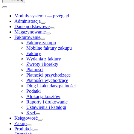
Moduły systemu — przegląd
Administracja
Dane podstawowe
Magazynowanie
Fakturowanie
Faktury zakupu
Mobilne faktury zakupu
Faktury
Wydania z faktury
Zwroty i korekty
Płatności
Płatności przychodzące
Płatności wychodzące
Dług i kalendarz płatności
Podatki
Alokacja kosztów
Raporty i drukowanie
Ustawienia i katalogi
Ksef
Księgowość
Zakup
Produkcja