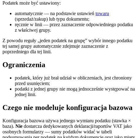
Podatek może być ustawiony:
automatycznie — na podstawie ustawień
towaru
(sprzedaż/zakup) lub typu dokumentu;
ręcznie w linii — przez zaznaczenie odpowiedniego podatku
z właściwej grupy.
Z powodu reguły „jeden podatek na grupę” wybór innego podatku
tej samej grupy automatycznie zdejmuje zaznaczenie z
poprzedniego dla tej linii.
Ograniczenia
podatek, który już brał udział w obliczeniach, jest chroniony
przed usunięciem;
podatki z jednej grupy nie mogą jednocześnie występować na
jednej linii.
Czego
nie
modeluje konfiguracja bazowa
Konfiguracja bazowa używa jednego wymiaru podatku (stawka ×
baza).
Nie
dostarcza dedykowanych deklaracji/raportów VAT jako
osobnych formularzy — sumy podatków widać w tabeli
podsumowania per podatek na każdym dokumencie oraz jako miary