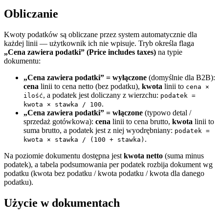
Obliczanie
Kwoty podatków są obliczane przez system automatycznie dla
każdej linii — użytkownik ich nie wpisuje. Tryb określa flaga
„Cena zawiera podatki” (Price includes taxes)
na typie
dokumentu:
„Cena zawiera podatki” = wyłączone
(domyślnie dla B2B):
cena
linii to cena netto (bez podatku),
kwota
linii to
cena ×
, a podatek jest doliczany z wierzchu:
ilość
podatek =
.
kwota × stawka / 100
„Cena zawiera podatki” = włączone
(typowo detal /
sprzedaż gotówkowa):
cena
linii to cena brutto,
kwota
linii to
suma brutto, a podatek jest z niej wyodrębniany:
podatek =
.
kwota × stawka / (100 + stawka)
Na poziomie dokumentu dostępna jest
kwota netto
(suma minus
podatek), a tabela podsumowania per podatek rozbija dokument wg
podatku (kwota bez podatku / kwota podatku / kwota dla danego
podatku).
Użycie w dokumentach