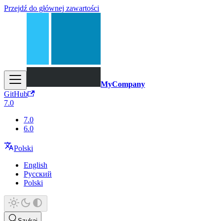
Przejdź do głównej zawartości
MyCompany
GitHub
7.0
7.0
6.0
Polski
English
Русский
Polski
Szukaj