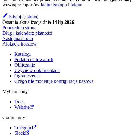
wewnątrz raportów
faktur zakupu
i
faktur
.
Edytuj tę stronę
Ostatnia aktualizacja
dnia
14 lip 2026
Poprzednia strona
Dług i kalendarz płatności
Następna strona
Alokacja kosztów
Katalogi
Podatki na towarach
Obliczanie
Użycie w dokumentach
Ograniczenia
Czego
nie
modeluje konfiguracja bazowa
MyCompany
Docs
Website
Community
Telegram
Slack