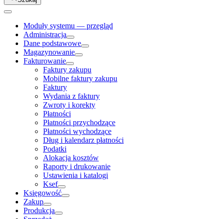
Moduły systemu — przegląd
Administracja
Dane podstawowe
Magazynowanie
Fakturowanie
Faktury zakupu
Mobilne faktury zakupu
Faktury
Wydania z faktury
Zwroty i korekty
Płatności
Płatności przychodzące
Płatności wychodzące
Dług i kalendarz płatności
Podatki
Alokacja kosztów
Raporty i drukowanie
Ustawienia i katalogi
Ksef
Księgowość
Zakup
Produkcja