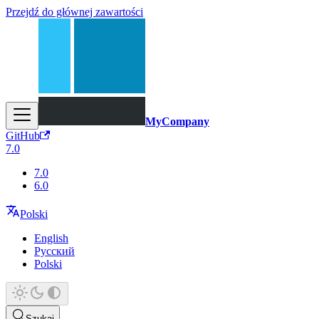
Przejdź do głównej zawartości
MyCompany
GitHub
7.0
7.0
6.0
Polski
English
Русский
Polski
Szukaj