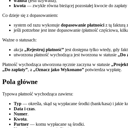
waluta
(jeśli używana);
kwota
— zwykle równa bieżącej pozostałej kwocie do zapłaty 
Co dzieje się z dopasowaniem:
system od razu wykonuje
dopasowanie płatności
z tą fakturą
jeśli potrzebne jest inne dopasowanie (płatność częściowa, kilka
Ważne o statusach:
akcja
„Rejestruj płatność”
jest dostępna tylko wtedy, gdy fak
utworzona płatność wychodząca jest tworzona w statusie
„Do 
Płatność wychodząca utworzona ręcznie zaczyna w statusie
„Projek
„Do zapłaty”
, a
„Oznacz jako Wykonano”
potwierdza wypłatę.
Pola główne
Typowa płatność wychodząca zawiera:
Typ
— określa, skąd są wypłacane środki (bank/kasa) i jakie 
Data i czas
.
Numer
.
Kwota
.
Partner
— komu wypłacane są środki.