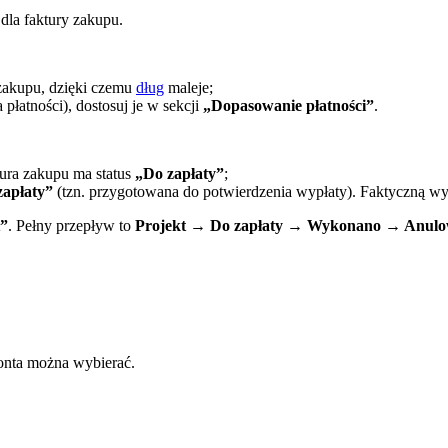
dla faktury zakupu.
 zakupu, dzięki czemu
dług
maleje;
 płatności), dostosuj je w sekcji
„Dopasowanie płatności”
.
tura zakupu ma status
„Do zapłaty”
;
zapłaty”
(tzn. przygotowana do potwierdzenia wypłaty). Faktyczną wy
t”
. Pełny przepływ to
Projekt → Do zapłaty → Wykonano → Anul
konta można wybierać.