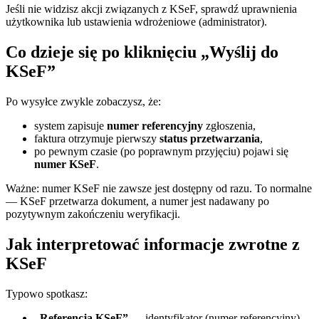
Jeśli nie widzisz akcji związanych z KSeF, sprawdź uprawnienia
użytkownika lub ustawienia wdrożeniowe (administrator).
Co dzieje się po kliknięciu „Wyślij do
KSeF”
Po wysyłce zwykle zobaczysz, że:
system zapisuje
numer referencyjny
zgłoszenia,
faktura otrzymuje pierwszy
status przetwarzania
,
po pewnym czasie (po poprawnym przyjęciu) pojawi się
numer KSeF
.
Ważne: numer KSeF nie zawsze jest dostępny od razu. To normalne
— KSeF przetwarza dokument, a numer jest nadawany po
pozytywnym zakończeniu weryfikacji.
Jak interpretować informacje zwrotne z
KSeF
Typowo spotkasz:
„Referencja KSeF”
— identyfikator (numer referencyjny)