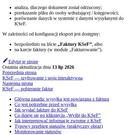
analiza, dlaczego dokument został odrzucony;
przekazanie pliku do osoby wdrażającej / księgowości;
porównanie danych w systemie z danymi wysyłanymi do
KSeF.
W zależności od konfiguracji eksport jest dostępny:
bezpośrednio na liście
„Faktury KSeF”
, albo
na karcie faktury (w module „Fakturowanie”).
Edytuj tę stronę
Ostatnia aktualizacja
dnia
13 lip 2026
Poprzednia strona
KSeF — szyfrowanie i sesja interaktywna
Następna strona
KSeF — pobieranie faktur
Główna zasada: wysyłka jest powiązana z fakturą
Co jest potrzebne przed wysyłką
Jak wysłać fakturę do KSeF
Co dzieje się po kliknięciu „Wyślij do KSeF”
Jak interpretować informacje zwrotne z KSeF
Typowy przebieg statusów (praktyczny obraz)
Monitorowanie statusów