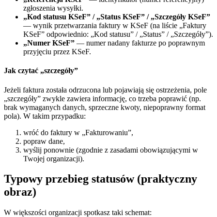
zgłoszenia wysyłki.
„Kod statusu KSeF” / „Status KSeF” / „Szczegóły KSeF”
— wynik przetwarzania faktury w KSeF (na liście „Faktury
KSeF” odpowiednio: „Kod statusu” / „Status” / „Szczegóły”).
„Numer KSeF”
— numer nadany fakturze po poprawnym
przyjęciu przez KSeF.
Jak czytać „szczegóły”
Jeżeli faktura została odrzucona lub pojawiają się ostrzeżenia, pole
„szczegóły” zwykle zawiera informację, co trzeba poprawić (np.
brak wymaganych danych, sprzeczne kwoty, niepoprawny format
pola). W takim przypadku:
wróć do faktury w „Fakturowaniu”,
popraw dane,
wyślij ponownie (zgodnie z zasadami obowiązującymi w
Twojej organizacji).
Typowy przebieg statusów (praktyczny
obraz)
W większości organizacji spotkasz taki schemat: