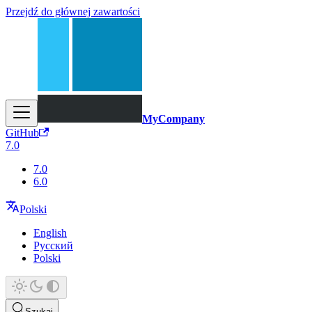
Przejdź do głównej zawartości
MyCompany
GitHub
7.0
7.0
6.0
Polski
English
Русский
Polski
Szukaj