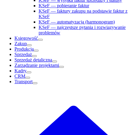
KSeF — wysyłka faktur sprzedaży i statusy
KSeF — pobieranie faktur
KSeF — faktury zakupu na podstawie faktur z
KSeF
KSeF — automatyzacja (harmonogram)
KSeF — najczęstsze pytania i rozwiązywanie
problemów
Księgowość
Zakup
Produkcja
Sprzedaż
Sprzedaż detaliczna
Zarządzanie projektami
Kadry
CRM
Transport