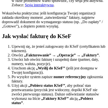
w razie problemów warto sprawdzić, czy sesja jest aktywna.
Zobacz:
Sesja interaktywna
.
Wskazówka praktyczna: jeśli konfiguracja Twojej organizacji
zakłada określony moment „zatwierdzenia” faktury, najpierw
doprowadź dokument do wymaganego statusu (np. „Do zapłaty” /
„Gotowe”), a dopiero potem wysyłaj.
Jak wysłać fakturę do KSeF
Upewnij się, że jesteś zalogowany do KSeF (certyfikatem lub
tokenem).
Otwórz
„Fakturowanie” → „Operacje” → „Faktury”
.
Utwórz lub otwórz fakturę i uzupełnij dane (partner, daty,
numery, waluta, pozycje).
Uruchom akcję
„Wyślij do KSeF”
(jeśli jest dostępna w
Twojej konfiguracji).
Po wysyłce system zapisze
numer referencyjny
zgłoszenia
faktury.
Użyj akcji
„Pobierz status KSeF”
, aby pobrać stan
przetwarzania (przycisk jest widoczny, dopóki KSeF nie
zwróci pierwszego statusu). Dalsze odświeżanie statusów
wykonasz na liście
„Faktury KSeF”
akcją
„Pobierz
status”
.