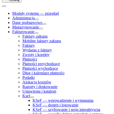
Moduły systemu — przegląd
Administracja
Dane podstawowe
Magazynowanie
Fakturowanie
Faktury zakupu
Mobilne faktury zakupu
Faktury
Wydania z faktury
Zwroty i korekty
Płatności
Płatności przychodzące
Płatności wychodzące
Dług i kalendarz płatności
Podatki
Alokacja kosztów
Raporty i drukowanie
Ustawienia i katalogi
Ksef
KSeF — wprowadzenie i wymagania
KSeF — dostęp i logowanie
KSeF — szyfrowanie i sesja interaktywna