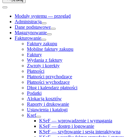
Moduły systemu — przegląd
Administracja
Dane podstawowe
Magazynowanie
Fakturowanie
Faktury zakupu
Mobilne faktury zakupu
Faktury
Wydania z faktury
Zwroty i korekty
Płatności
Płatności przychodzące
Płatności wychodzące
Dług i kalendarz płatności
Podatki
Alokacja kosztów
Raporty i drukowanie
Ustawienia i katalogi
Ksef
KSeF — wprowadzenie i wymagania
KSeF — dostęp i logowanie
KSeF — szyfrowanie i sesja interaktywna