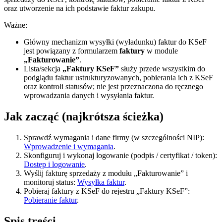
oraz utworzenie na ich podstawie faktur zakupu.
Ważne:
Główny mechanizm wysyłki (wyładunku) faktur do KSeF
jest powiązany z formularzem
faktury
w module
„Fakturowanie”
.
Lista/sekcja
„Faktury KSeF”
służy przede wszystkim do
podglądu faktur ustrukturyzowanych, pobierania ich z KSeF
oraz kontroli statusów; nie jest przeznaczona do ręcznego
wprowadzania danych i wysyłania faktur.
Jak zacząć (najkrótsza ścieżka)
Sprawdź wymagania i dane firmy (w szczególności NIP):
Wprowadzenie i wymagania
.
Skonfiguruj i wykonaj logowanie (podpis / certyfikat / token):
Dostęp i logowanie
.
Wyślij fakturę sprzedaży z modułu „Fakturowanie” i
monitoruj status:
Wysyłka faktur
.
Pobieraj faktury z KSeF do rejestru „Faktury KSeF”:
Pobieranie faktur
.
Spis treści