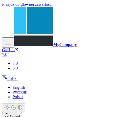
Przejdź do głównej zawartości
MyCompany
GitHub
7.0
7.0
6.0
Polski
English
Русский
Polski
Szukaj