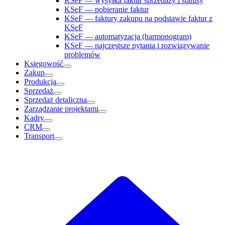
KSeF — wysyłka faktur sprzedaży i statusy
KSeF — pobieranie faktur
KSeF — faktury zakupu na podstawie faktur z
KSeF
KSeF — automatyzacja (harmonogram)
KSeF — najczęstsze pytania i rozwiązywanie
problemów
Księgowość
Zakup
Produkcja
Sprzedaż
Sprzedaż detaliczna
Zarządzanie projektami
Kadry
CRM
Transport