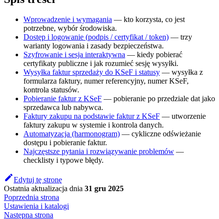
Wprowadzenie i wymagania
— kto korzysta, co jest
potrzebne, wybór środowiska.
Dostęp i logowanie (podpis / certyfikat / token)
— trzy
warianty logowania i zasady bezpieczeństwa.
Szyfrowanie i sesja interaktywna
— kiedy pobierać
certyfikaty publiczne i jak rozumieć sesję wysyłki.
Wysyłka faktur sprzedaży do KSeF i statusy
— wysyłka z
formularza faktury, numer referencyjny, numer KSeF,
kontrola statusów.
Pobieranie faktur z KSeF
— pobieranie po przedziale dat jako
sprzedawca lub nabywca.
Faktury zakupu na podstawie faktur z KSeF
— utworzenie
faktury zakupu w systemie i kontrola danych.
Automatyzacja (harmonogram)
— cykliczne odświeżanie
dostępu i pobieranie faktur.
Najczęstsze pytania i rozwiązywanie problemów
—
checklisty i typowe błędy.
Edytuj tę stronę
Ostatnia aktualizacja
dnia
31 gru 2025
Poprzednia strona
Ustawienia i katalogi
Następna strona