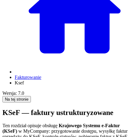
Fakturowanie
Ksef
Wersja: 7.0
Na tej stronie
KSeF — faktury ustrukturyzowane
Ten rozdział opisuje obsługę
Krajowego Systemu e‑Faktur
(KSeF)
w MyCompany: przygotowanie dostępu, wysyłkę faktur
sprzedaży do KSeF, kontrolę statusów, pobieranie faktur z KSeF