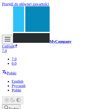
Przejdź do głównej zawartości
MyCompany
GitHub
7.0
7.0
6.0
Polski
English
Русский
Polski
Szukaj