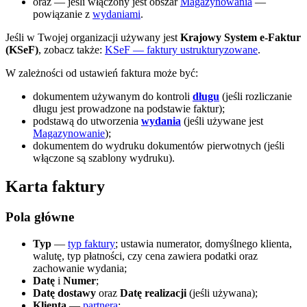
oraz — jeśli włączony jest obszar
Magazynowania
—
powiązanie z
wydaniami
.
Jeśli w Twojej organizacji używany jest
Krajowy System e‑Faktur
(KSeF)
, zobacz także:
KSeF — faktury ustrukturyzowane
.
W zależności od ustawień faktura może być:
dokumentem używanym do kontroli
długu
(jeśli rozliczanie
długu jest prowadzone na podstawie faktur);
podstawą do utworzenia
wydania
(jeśli używane jest
Magazynowanie
);
dokumentem do wydruku dokumentów pierwotnych (jeśli
włączone są szablony wydruku).
Karta faktury
Pola główne
Typ
—
typ faktury
; ustawia numerator, domyślnego klienta,
walutę, typ płatności, czy cena zawiera podatki oraz
zachowanie wydania;
Datę
i
Numer
;
Datę dostawy
oraz
Datę realizacji
(jeśli używana);
Klienta
—
partnera
;