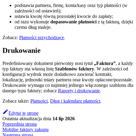
podstawia partnera, firmę, konta/kasy oraz typ płatności (w
zależności od ustawień);
ustawia kwotę równą pozostałej kwocie do zapłaty;
od razu wykonuje
dopasowanie płatności
z tą fakturą, dzięki
czemu dług maleje.
Zobacz:
Płatności przychodzące
.
Drukowanie
Predefiniowany dokument pierwotny nosi tytuł
„Faktura”
, a każdy
typ faktury ma własną listę
Szablonów faktury
. W zależności od
konfiguracji wydruk może dodatkowo zawierać kontrakt,
lokalizację, jednostki miary partnera oraz kwoty opłacone/pozostałe.
Drukowanie wymaga co najmniej jednego włączonego szablonu dla
danego typu faktury; zobacz
Raporty i drukowanie
.
Zobacz także:
Płatności
,
Dług i kalendarz płatności
.
Edytuj tę stronę
Ostatnia aktualizacja
dnia
14 lip 2026
Poprzednia strona
Mobilne faktury zakupu
Następna strona