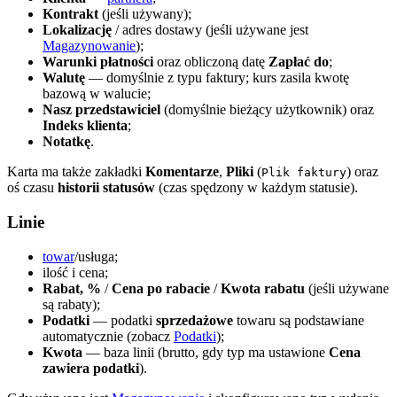
Kontrakt
(jeśli używany);
Lokalizację
/ adres dostawy (jeśli używane jest
Magazynowanie
);
Warunki płatności
oraz obliczoną datę
Zapłać do
;
Walutę
— domyślnie z typu faktury; kurs zasila kwotę
bazową w walucie;
Nasz przedstawiciel
(domyślnie bieżący użytkownik) oraz
Indeks klienta
;
Notatkę
.
Karta ma także zakładki
Komentarze
,
Pliki
(
) oraz
Plik faktury
oś czasu
historii statusów
(czas spędzony w każdym statusie).
Linie
towar
/usługa;
ilość i cena;
Rabat, %
/
Cena po rabacie
/
Kwota rabatu
(jeśli używane
są rabaty);
Podatki
— podatki
sprzedażowe
towaru są podstawiane
automatycznie (zobacz
Podatki
);
Kwota
— baza linii (brutto, gdy typ ma ustawione
Cena
zawiera podatki
).