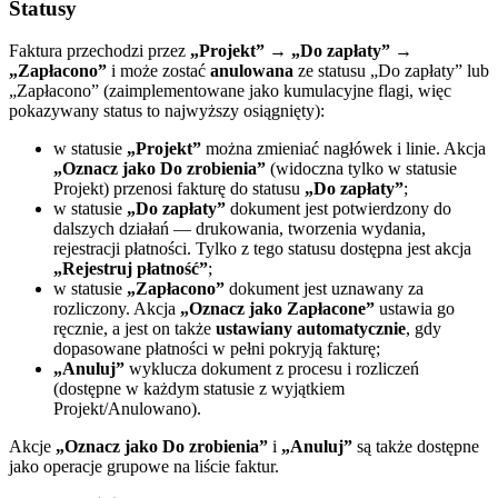
Statusy
Faktura przechodzi przez
„Projekt” → „Do zapłaty” →
„Zapłacono”
i może zostać
anulowana
ze statusu „Do zapłaty” lub
„Zapłacono” (zaimplementowane jako kumulacyjne flagi, więc
pokazywany status to najwyższy osiągnięty):
w statusie
„Projekt”
można zmieniać nagłówek i linie. Akcja
„Oznacz jako Do zrobienia”
(widoczna tylko w statusie
Projekt) przenosi fakturę do statusu
„Do zapłaty”
;
w statusie
„Do zapłaty”
dokument jest potwierdzony do
dalszych działań — drukowania, tworzenia wydania,
rejestracji płatności. Tylko z tego statusu dostępna jest akcja
„Rejestruj płatność”
;
w statusie
„Zapłacono”
dokument jest uznawany za
rozliczony. Akcja
„Oznacz jako Zapłacone”
ustawia go
ręcznie, a jest on także
ustawiany automatycznie
, gdy
dopasowane płatności w pełni pokryją fakturę;
„Anuluj”
wyklucza dokument z procesu i rozliczeń
(dostępne w każdym statusie z wyjątkiem
Projekt/Anulowano).
Akcje
„Oznacz jako Do zrobienia”
i
„Anuluj”
są także dostępne
jako operacje grupowe na liście faktur.