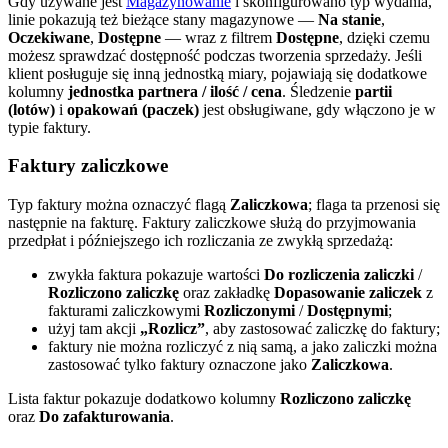
Gdy używane jest
Magazynowanie
i skonfigurowano typ wydania,
linie pokazują też bieżące stany magazynowe —
Na stanie
,
Oczekiwane
,
Dostępne
— wraz z filtrem
Dostępne
, dzięki czemu
możesz sprawdzać dostępność podczas tworzenia sprzedaży. Jeśli
klient posługuje się inną jednostką miary, pojawiają się dodatkowe
kolumny
jednostka partnera / ilość / cena
. Śledzenie
partii
(lotów)
i
opakowań (paczek)
jest obsługiwane, gdy włączono je w
typie faktury.
Faktury zaliczkowe
Typ faktury można oznaczyć flagą
Zaliczkowa
; flaga ta przenosi się
następnie na fakturę. Faktury zaliczkowe służą do przyjmowania
przedpłat i późniejszego ich rozliczania ze zwykłą sprzedażą:
zwykła faktura pokazuje wartości
Do rozliczenia zaliczki
/
Rozliczono zaliczkę
oraz zakładkę
Dopasowanie zaliczek
z
fakturami zaliczkowymi
Rozliczonymi
/
Dostępnymi
;
użyj tam akcji
„Rozlicz”
, aby zastosować zaliczkę do faktury;
faktury nie można rozliczyć z nią samą, a jako zaliczki można
zastosować tylko faktury oznaczone jako
Zaliczkowa
.
Lista faktur pokazuje dodatkowo kolumny
Rozliczono zaliczkę
oraz
Do zafakturowania
.