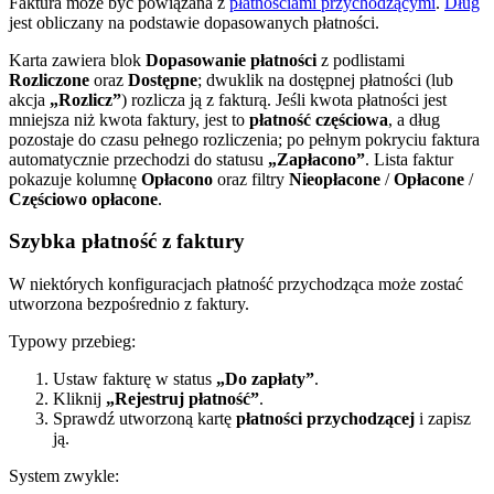
Faktura może być powiązana z
płatnościami przychodzącymi
.
Dług
jest obliczany na podstawie dopasowanych płatności.
Karta zawiera blok
Dopasowanie płatności
z podlistami
Rozliczone
oraz
Dostępne
; dwuklik na dostępnej płatności (lub
akcja
„Rozlicz”
) rozlicza ją z fakturą. Jeśli kwota płatności jest
mniejsza niż kwota faktury, jest to
płatność częściowa
, a dług
pozostaje do czasu pełnego rozliczenia; po pełnym pokryciu faktura
automatycznie przechodzi do statusu
„Zapłacono”
. Lista faktur
pokazuje kolumnę
Opłacono
oraz filtry
Nieopłacone
/
Opłacone
/
Częściowo opłacone
.
Szybka płatność z faktury
W niektórych konfiguracjach płatność przychodząca może zostać
utworzona bezpośrednio z faktury.
Typowy przebieg:
Ustaw fakturę w status
„Do zapłaty”
.
Kliknij
„Rejestruj płatność”
.
Sprawdź utworzoną kartę
płatności przychodzącej
i zapisz
ją.
System zwykle: