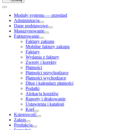
Moduły systemu — przegląd
Administracja
Dane podstawowe
Magazynowanie
Fakturowanie
Faktury zakupu
Mobilne faktury zakupu
Faktury
Wydania z faktury
Zwroty i korekty
Płatności
Płatności przychodzące
Płatności wychodzące
Dług i kalendarz płatności
Podatki
Alokacja kosztów
Raporty i drukowanie
Ustawienia i katalogi
Ksef
Księgowość
Zakup
Produkcja