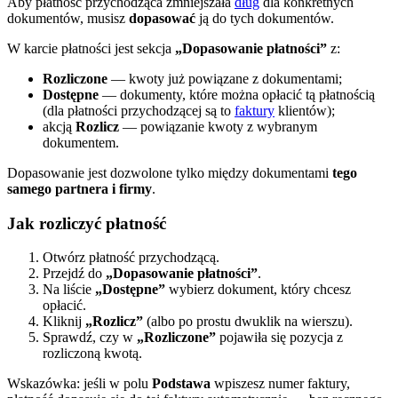
Aby płatność przychodząca zmniejszała
dług
dla konkretnych
dokumentów, musisz
dopasować
ją do tych dokumentów.
W karcie płatności jest sekcja
„Dopasowanie płatności”
z:
Rozliczone
— kwoty już powiązane z dokumentami;
Dostępne
— dokumenty, które można opłacić tą płatnością
(dla płatności przychodzącej są to
faktury
klientów);
akcją
Rozlicz
— powiązanie kwoty z wybranym
dokumentem.
Dopasowanie jest dozwolone tylko między dokumentami
tego
samego partnera i firmy
.
Jak rozliczyć płatność
Otwórz płatność przychodzącą.
Przejdź do
„Dopasowanie płatności”
.
Na liście
„Dostępne”
wybierz dokument, który chcesz
opłacić.
Kliknij
„Rozlicz”
(albo po prostu dwuklik na wierszu).
Sprawdź, czy w
„Rozliczone”
pojawiła się pozycja z
rozliczoną kwotą.
Wskazówka: jeśli w polu
Podstawa
wpiszesz numer faktury,