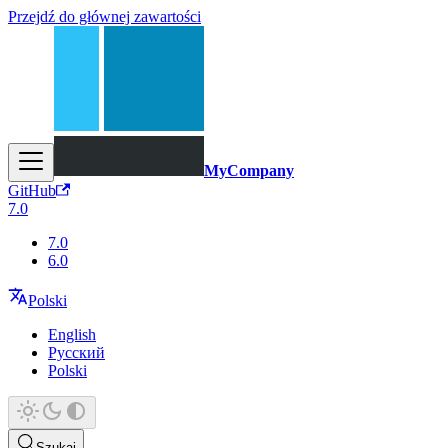
Przejdź do głównej zawartości
MyCompany
GitHub
7.0
7.0
6.0
Polski
English
Русский
Polski
Szukaj