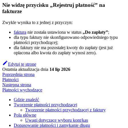
Nie widzę przycisku „Rejestruj płatność” na
fakturze
Zwykle wynika to z jednej z przyczyn:
faktura
nie została ustawiona w status
„Do zapłaty”
;
dla typu faktury nie skonfigurowano odpowiedniego typu
płatności przychodzącej;
dla faktury nie ma pozostałej kwoty do zapłaty (jest już
opłacona albo kwota do zapłaty wynosi zero).
Edytuj tę stronę
Ostatnia aktualizacja
dnia
14 lip 2026
Poprzednia strona
Płatności
Następna strona
Płatności wychodzące
Gdzie znaleźć
Tworzenie płatności przychodzącej
Tworzenie płatności przychodzącej z faktury
Pola główne
Uwagi dotyczące wyboru kont/kas
Dopasowanie płatności i zamykanie długu