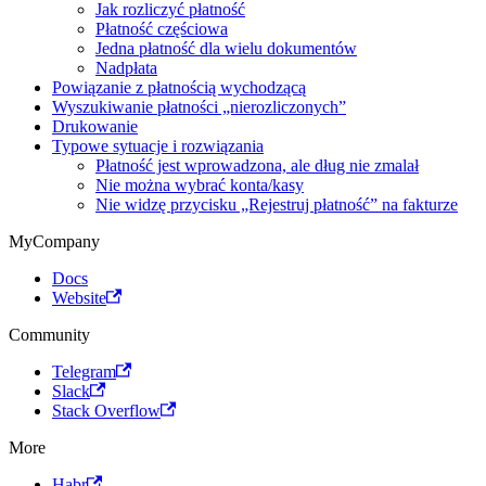
Jak rozliczyć płatność
Płatność częściowa
Jedna płatność dla wielu dokumentów
Nadpłata
Powiązanie z płatnością wychodzącą
Wyszukiwanie płatności „nierozliczonych”
Drukowanie
Typowe sytuacje i rozwiązania
Płatność jest wprowadzona, ale dług nie zmalał
Nie można wybrać konta/kasy
Nie widzę przycisku „Rejestruj płatność” na fakturze
MyCompany
Docs
Website
Community
Telegram
Slack
Stack Overflow
More
Habr