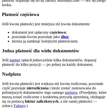
płatność dopasuje się do tej faktury automatycznie — bez ręcznego
kroku.
Płatność częściowa
Jeśli kwota płatności jest mniejsza niż kwota dokumentu:
dokument jest opłacony
częściowo
;
pozostała kwota pozostaje jako
dług
;
można ją zamknąć kolejnymi płatnościami.
Jedna płatność dla wielu dokumentów
Jeśli
partner
opłacił jednocześnie kilka dokumentów, dopasuj
płatność do kilku pozycji — po jednej na każdy dokument.
Nadpłata
Jeśli kwota płatności jest większa niż kwota rozliczona, pozostała
część pozostaje
nierozliczona
i może zostać zastosowana do
późniejszych dokumentów tego samego
partnera
. (Przedpłaty, które
muszą zostać rozliczone z konkretną przyszłą sprzedażą, obsługuje
się za pomocą
faktur zaliczkowych
, a nie samej płatności —
zobacz
Faktury
.)