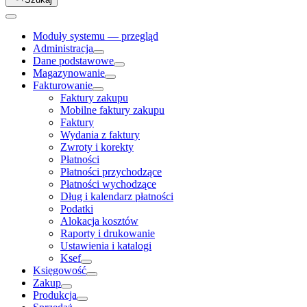
Moduły systemu — przegląd
Administracja
Dane podstawowe
Magazynowanie
Fakturowanie
Faktury zakupu
Mobilne faktury zakupu
Faktury
Wydania z faktury
Zwroty i korekty
Płatności
Płatności przychodzące
Płatności wychodzące
Dług i kalendarz płatności
Podatki
Alokacja kosztów
Raporty i drukowanie
Ustawienia i katalogi
Ksef
Księgowość
Zakup
Produkcja