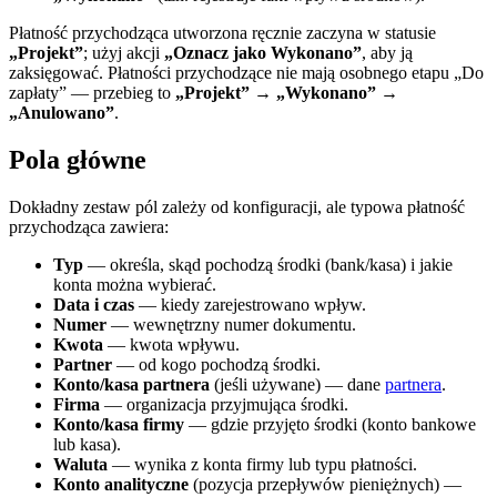
Płatność przychodząca utworzona ręcznie zaczyna w statusie
„Projekt”
; użyj akcji
„Oznacz jako Wykonano”
, aby ją
zaksięgować. Płatności przychodzące nie mają osobnego etapu „Do
zapłaty” — przebieg to
„Projekt” → „Wykonano” →
„Anulowano”
.
Pola główne
Dokładny zestaw pól zależy od konfiguracji, ale typowa płatność
przychodząca zawiera:
Typ
— określa, skąd pochodzą środki (bank/kasa) i jakie
konta można wybierać.
Data i czas
— kiedy zarejestrowano wpływ.
Numer
— wewnętrzny numer dokumentu.
Kwota
— kwota wpływu.
Partner
— od kogo pochodzą środki.
Konto/kasa partnera
(jeśli używane) — dane
partnera
.
Firma
— organizacja przyjmująca środki.
Konto/kasa firmy
— gdzie przyjęto środki (konto bankowe
lub kasa).
Waluta
— wynika z konta firmy lub typu płatności.
Konto analityczne
(pozycja przepływów pieniężnych) —