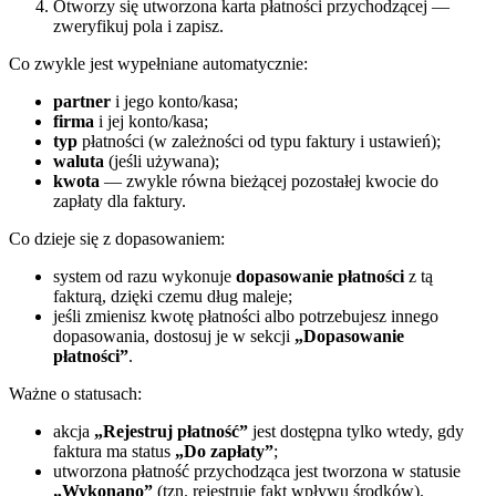
Otworzy się utworzona karta płatności przychodzącej —
zweryfikuj pola i zapisz.
Co zwykle jest wypełniane automatycznie:
partner
i jego konto/kasa;
firma
i jej konto/kasa;
typ
płatności (w zależności od typu faktury i ustawień);
waluta
(jeśli używana);
kwota
— zwykle równa bieżącej pozostałej kwocie do
zapłaty dla faktury.
Co dzieje się z dopasowaniem:
system od razu wykonuje
dopasowanie płatności
z tą
fakturą, dzięki czemu dług maleje;
jeśli zmienisz kwotę płatności albo potrzebujesz innego
dopasowania, dostosuj je w sekcji
„Dopasowanie
płatności”
.
Ważne o statusach:
akcja
„Rejestruj płatność”
jest dostępna tylko wtedy, gdy
faktura ma status
„Do zapłaty”
;
utworzona płatność przychodząca jest tworzona w statusie
„Wykonano”
(tzn. rejestruje fakt wpływu środków).