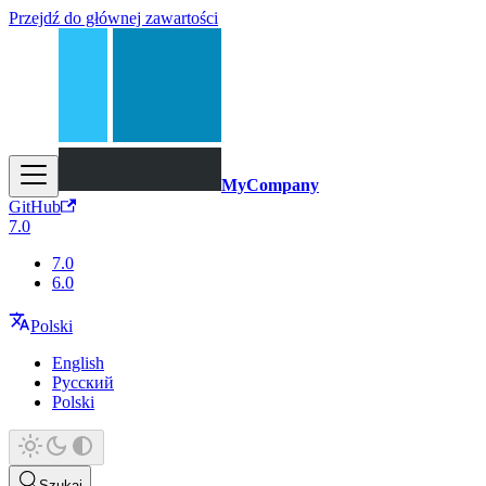
Przejdź do głównej zawartości
MyCompany
GitHub
7.0
7.0
6.0
Polski
English
Русский
Polski
Szukaj