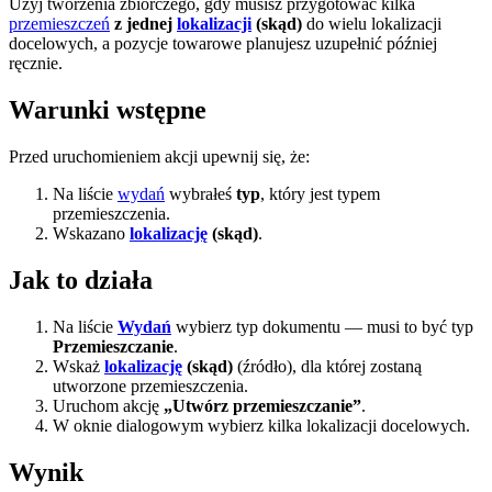
Użyj tworzenia zbiorczego, gdy musisz przygotować kilka
przemieszczeń
z jednej
lokalizacji
(skąd)
do wielu lokalizacji
docelowych, a pozycje towarowe planujesz uzupełnić później
ręcznie.
Warunki wstępne
Przed uruchomieniem akcji upewnij się, że:
Na liście
wydań
wybrałeś
typ
, który jest typem
przemieszczenia.
Wskazano
lokalizację
(skąd)
.
Jak to działa
Na liście
Wydań
wybierz typ dokumentu — musi to być typ
Przemieszczanie
.
Wskaż
lokalizację
(skąd)
(źródło), dla której zostaną
utworzone przemieszczenia.
Uruchom akcję
„Utwórz przemieszczanie”
.
W oknie dialogowym wybierz kilka lokalizacji docelowych.
Wynik