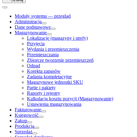
Moduły systemu — przegląd
Administracja
Dane podstawowe
Magazynowanie
Lokalizacje (magazyny i strefy)
Przyjęcia
Wydania i przemieszczenia
Przemieszczania
Zbiorcze tworzenie przemieszczeń
Odpad
Korekta zapasów
Zadania kompletacyjne
Magazynowe jednostki SKU
Partie i pakiety
Raporty i rejestry
Kalkulacja kosztu pozycji (Magazynowanie)
Ustawienia magazynowania
Fakturowanie
Księgowość
Zakup
Produkcja
Sprzedaż