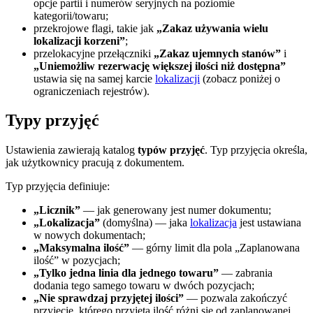
opcje partii i numerów seryjnych na poziomie
kategorii/towaru;
przekrojowe flagi, takie jak
„Zakaz używania wielu
lokalizacji korzeni”
;
przelokacyjne przełączniki
„Zakaz ujemnych stanów”
i
„Uniemożliw rezerwację większej ilości niż dostępna”
ustawia się na samej karcie
lokalizacji
(zobacz poniżej o
ograniczeniach rejestrów).
Typy przyjęć
Ustawienia zawierają katalog
typów przyjęć
. Typ przyjęcia określa,
jak użytkownicy pracują z dokumentem.
Typ przyjęcia definiuje:
„Licznik”
— jak generowany jest numer dokumentu;
„Lokalizacja”
(domyślna) — jaka
lokalizacja
jest ustawiana
w nowych dokumentach;
„Maksymalna ilość”
— górny limit dla pola „Zaplanowana
ilość” w pozycjach;
„Tylko jedna linia dla jednego towaru”
— zabrania
dodania tego samego towaru w dwóch pozycjach;
„Nie sprawdzaj przyjętej ilości”
— pozwala zakończyć
przyjęcie, którego przyjęta ilość różni się od zaplanowanej,