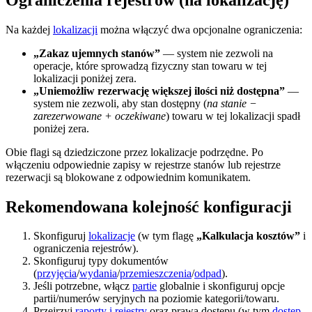
Na każdej
lokalizacji
można włączyć dwa opcjonalne ograniczenia:
„Zakaz ujemnych stanów”
— system nie zezwoli na
operacje, które sprowadzą fizyczny stan towaru w tej
lokalizacji poniżej zera.
„Uniemożliw rezerwację większej ilości niż dostępna”
—
system nie zezwoli, aby stan dostępny (
na stanie −
zarezerwowane + oczekiwane
) towaru w tej lokalizacji spadł
poniżej zera.
Obie flagi są dziedziczone przez lokalizacje podrzędne. Po
włączeniu odpowiednie zapisy w rejestrze stanów lub rejestrze
rezerwacji są blokowane z odpowiednim komunikatem.
Rekomendowana kolejność konfiguracji
Skonfiguruj
lokalizacje
(w tym flagę
„Kalkulacja kosztów”
i
ograniczenia rejestrów).
Skonfiguruj typy dokumentów
(
przyjęcia
/
wydania
/
przemieszczenia
/
odpad
).
Jeśli potrzebne, włącz
partie
globalnie i skonfiguruj opcje
partii/numerów seryjnych na poziomie kategorii/towaru.
Przejrzyj
raporty i rejestry
oraz prawa dostępu (w tym
dostęp