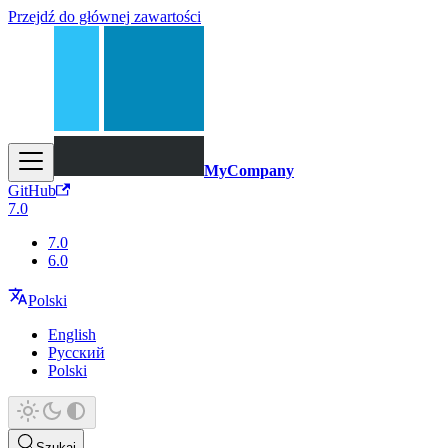
Przejdź do głównej zawartości
MyCompany
GitHub
7.0
7.0
6.0
Polski
English
Русский
Polski
Szukaj