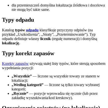
dla przemieszczeń domyślna lokalizacja źródłowa i docelowa
nie mogą być takie same.
Typy odpadu
Katalog
typów
odpadu
klasyfikuje przyczyny odpisów (na
przykład „Uszkodzenia”, „Straty”, „Przeterminowanie”). Typ
odpadu definiuje własny
licznik
(regułę numeracji) i domyślną
lokalizację
.
Typy korekt zapasów
Korekty zapasów
używają stałej listy typów, które sterują sposobem
wypełniania pozycji:
„Wszystkie”
— liczone są wszystkie towary ze stanem w
lokalizacji;
„Według kategorii”
— liczone są tylko towary wybranej
kategorii;
„Ręcznie”
— pozycje wprowadza się ręcznie (lub przez
zakładkę wyszukiwania/kod kreskowy).
Ograniczenia rejestrów (na lokalizację)