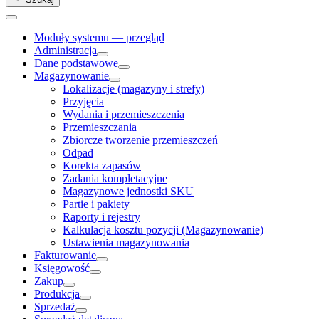
Moduły systemu — przegląd
Administracja
Dane podstawowe
Magazynowanie
Lokalizacje (magazyny i strefy)
Przyjęcia
Wydania i przemieszczenia
Przemieszczania
Zbiorcze tworzenie przemieszczeń
Odpad
Korekta zapasów
Zadania kompletacyjne
Magazynowe jednostki SKU
Partie i pakiety
Raporty i rejestry
Kalkulacja kosztu pozycji (Magazynowanie)
Ustawienia magazynowania
Fakturowanie
Księgowość
Zakup
Produkcja
Sprzedaż