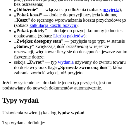
bez ostrzeżenia;
„Odłożenie”
— włącza etap odłożenia (zobacz
przyjęcia
);
„Pokaż koszt”
— dodaje do pozycji przyjęcia kolumnę
„Koszt”
do ręcznego wprowadzania kosztu przychodowego
(zobacz
kalkulacja kosztu pozycji
);
„Pokaż pakiety”
— dodaje do pozycji kolumny jednostek
opakowania (zobacz
Liczba pakietów
);
„Zwiększ dostępny stan”
— przyjęcia tego typu w statusie
„Gotowy”
zwiększają ilość
oczekiwaną
w rejestrze
rezerwacji, więc towar liczy się do dostępności jeszcze zanim
fizycznie dotrze;
sekcja
„Zwrot”
— typ
wydania
używany do zwrotu towaru
do dostawcy oraz flaga
„Sprawdź zwróconą ilość”
, która
zabrania zwrócić więcej, niż przyjęto.
Jeżeli w systemie jest dokładnie jeden typ przyjęcia, jest on
podstawiany do nowych dokumentów automatycznie.
Typy wydań
Ustawienia zawierają katalog
typów wydań
.
Typ wydania definiuje: