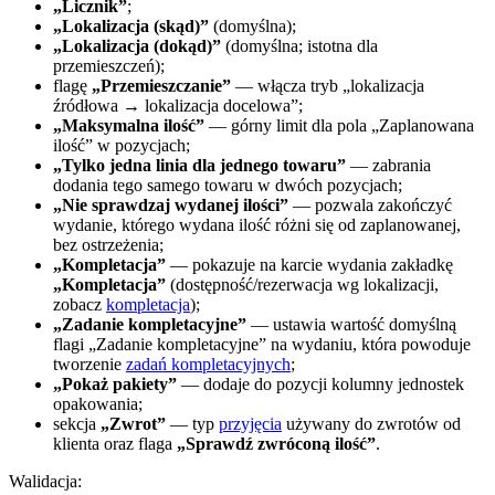
„Licznik”
;
„Lokalizacja (skąd)”
(domyślna);
„Lokalizacja (dokąd)”
(domyślna; istotna dla
przemieszczeń);
flagę
„Przemieszczanie”
— włącza tryb „lokalizacja
źródłowa → lokalizacja docelowa”;
„Maksymalna ilość”
— górny limit dla pola „Zaplanowana
ilość” w pozycjach;
„Tylko jedna linia dla jednego towaru”
— zabrania
dodania tego samego towaru w dwóch pozycjach;
„Nie sprawdzaj wydanej ilości”
— pozwala zakończyć
wydanie, którego wydana ilość różni się od zaplanowanej,
bez ostrzeżenia;
„Kompletacja”
— pokazuje na karcie wydania zakładkę
„Kompletacja”
(dostępność/rezerwacja wg lokalizacji,
zobacz
kompletacja
);
„Zadanie kompletacyjne”
— ustawia wartość domyślną
flagi „Zadanie kompletacyjne” na wydaniu, która powoduje
tworzenie
zadań kompletacyjnych
;
„Pokaż pakiety”
— dodaje do pozycji kolumny jednostek
opakowania;
sekcja
„Zwrot”
— typ
przyjęcia
używany do zwrotów od
klienta oraz flaga
„Sprawdź zwróconą ilość”
.
Walidacja: