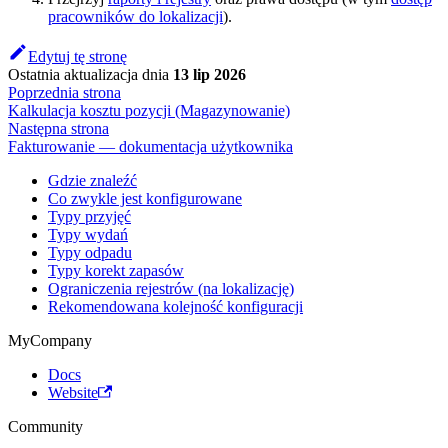
pracowników do lokalizacji
).
Edytuj tę stronę
Ostatnia aktualizacja
dnia
13 lip 2026
Poprzednia strona
Kalkulacja kosztu pozycji (Magazynowanie)
Następna strona
Fakturowanie — dokumentacja użytkownika
Gdzie znaleźć
Co zwykle jest konfigurowane
Typy przyjęć
Typy wydań
Typy odpadu
Typy korekt zapasów
Ograniczenia rejestrów (na lokalizację)
Rekomendowana kolejność konfiguracji
MyCompany
Docs
Website
Community