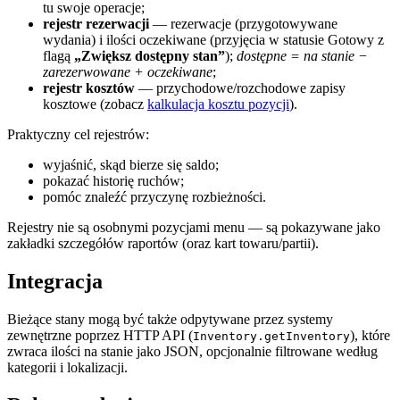
tu swoje operacje;
rejestr rezerwacji
— rezerwacje (przygotowywane
wydania) i ilości oczekiwane (przyjęcia w statusie Gotowy z
flagą
„Zwiększ dostępny stan”
);
dostępne = na stanie −
zarezerwowane + oczekiwane
;
rejestr kosztów
— przychodowe/rozchodowe zapisy
kosztowe (zobacz
kalkulacja kosztu pozycji
).
Praktyczny cel rejestrów:
wyjaśnić, skąd bierze się saldo;
pokazać historię ruchów;
pomóc znaleźć przyczynę rozbieżności.
Rejestry nie są osobnymi pozycjami menu — są pokazywane jako
zakładki szczegółów raportów (oraz kart towaru/partii).
Integracja
Bieżące stany mogą być także odpytywane przez systemy
zewnętrzne poprzez HTTP API (
), które
Inventory.getInventory
zwraca ilości na stanie jako JSON, opcjonalnie filtrowane według
kategorii i lokalizacji.