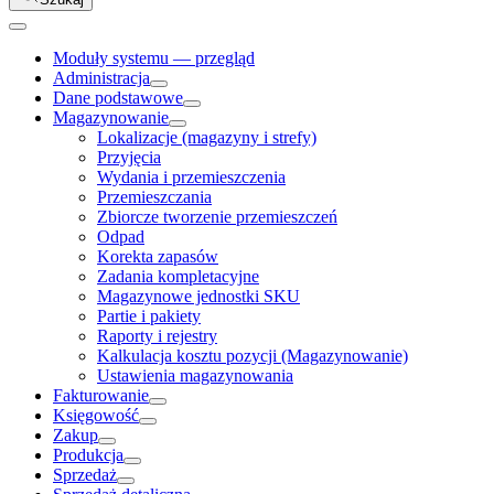
Moduły systemu — przegląd
Administracja
Dane podstawowe
Magazynowanie
Lokalizacje (magazyny i strefy)
Przyjęcia
Wydania i przemieszczenia
Przemieszczania
Zbiorcze tworzenie przemieszczeń
Odpad
Korekta zapasów
Zadania kompletacyjne
Magazynowe jednostki SKU
Partie i pakiety
Raporty i rejestry
Kalkulacja kosztu pozycji (Magazynowanie)
Ustawienia magazynowania
Fakturowanie
Księgowość
Zakup
Produkcja
Sprzedaż