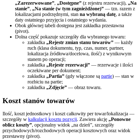
„Zarezerwowane”
,
„Dostępne”
(z rejestru rezerwacji),
„Na
stanie”
,
„Na stanie (w tym zagnieżdżone)”
— tzn. razem z
lokalizacjami podrzędnymi, stan
na wybraną datę
, a także
daty ostatniego przyjęcia i ostatniego wydania.
Obok głównej tabeli dostępna jest zakładka przestawna
(pivot).
Dolna część pokazuje szczegóły dla wybranego towaru:
zakładka
„Rejestr zmian stanu towarów”
— każdy
ruch (klasa dokumentu, typ, czas, numer, partner,
lokalizacja źródłowa/docelowa, ilość) z wynikowym
stanem po operacji;
zakładka
„Rejestr rezerwacji”
— rezerwacje i ilości
oczekiwane per dokument;
zakładka
„Partia”
(gdy włączone są
partie
) — stan w
rozbiciu na partie;
zakładka
„Zdjęcie”
— obraz towaru.
Koszt stanów towarów
Ilość, koszt jednostkowy i koszt całkowity per towar/lokalizacja —
szczegóły w
kalkulacji kosztu pozycji
. Zawiera akcję
„Ponowne
oblicz koszty”
, opcjonalny widok „na dzień”, szczegóły
przychodowych/rozchodowych operacji kosztowych oraz widok
przestawny (pivot).