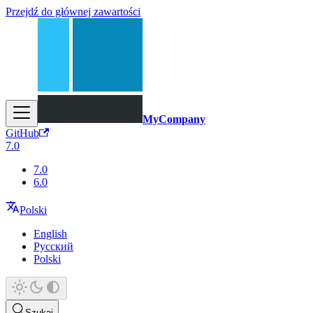
Przejdź do głównej zawartości
MyCompany
GitHub
7.0
7.0
6.0
Polski
English
Русский
Polski
Szukaj