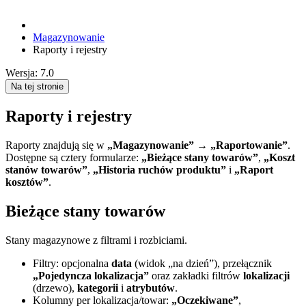
Magazynowanie
Raporty i rejestry
Wersja: 7.0
Na tej stronie
Raporty i rejestry
Raporty znajdują się w
„Magazynowanie” → „Raportowanie”
.
Dostępne są cztery formularze:
„Bieżące stany towarów”
,
„Koszt
stanów towarów”
,
„Historia ruchów produktu”
i
„Raport
kosztów”
.
Bieżące stany towarów
Stany magazynowe z filtrami i rozbiciami.
Filtry: opcjonalna
data
(widok „na dzień”), przełącznik
„Pojedyncza lokalizacja”
oraz zakładki filtrów
lokalizacji
(drzewo),
kategorii
i
atrybutów
.
Kolumny per lokalizacja/towar:
„Oczekiwane”
,