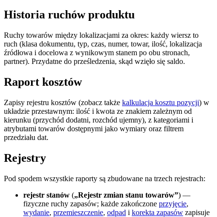
Historia ruchów produktu
Ruchy towarów między lokalizacjami za okres: każdy wiersz to
ruch (klasa dokumentu, typ, czas, numer, towar, ilość, lokalizacja
źródłowa i docelowa z wynikowym stanem po obu stronach,
partner). Przydatne do prześledzenia, skąd wzięło się saldo.
Raport kosztów
Zapisy rejestru kosztów (zobacz także
kalkulacja kosztu pozycji
) w
układzie przestawnym: ilość i kwota ze znakiem zależnym od
kierunku (przychód dodatni, rozchód ujemny), z kategoriami i
atrybutami towarów dostępnymi jako wymiary oraz filtrem
przedziału dat.
Rejestry
Pod spodem wszystkie raporty są zbudowane na trzech rejestrach:
rejestr stanów
(
„Rejestr zmian stanu towarów”
) —
fizyczne ruchy zapasów; każde zakończone
przyjęcie
,
wydanie
,
przemieszczenie
,
odpad
i
korekta zapasów
zapisuje