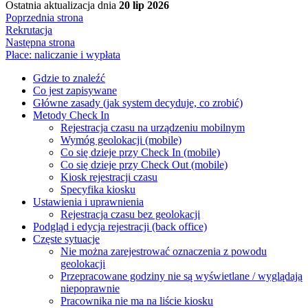
Ostatnia aktualizacja
dnia
20 lip 2026
Poprzednia strona
Rekrutacja
Następna strona
Płace: naliczanie i wypłata
Gdzie to znaleźć
Co jest zapisywane
Główne zasady (jak system decyduje, co zrobić)
Metody Check In
Rejestracja czasu na urządzeniu mobilnym
Wymóg geolokacji (mobile)
Co się dzieje przy Check In (mobile)
Co się dzieje przy Check Out (mobile)
Kiosk rejestracji czasu
Specyfika kiosku
Ustawienia i uprawnienia
Rejestracja czasu bez geolokacji
Podgląd i edycja rejestracji (back office)
Częste sytuacje
Nie można zarejestrować oznaczenia z powodu
geolokacji
Przepracowane godziny nie są wyświetlane / wyglądają
niepoprawnie
Pracownika nie ma na liście kiosku