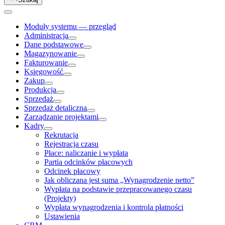
Moduły systemu — przegląd
Administracja
Dane podstawowe
Magazynowanie
Fakturowanie
Księgowość
Zakup
Produkcja
Sprzedaż
Sprzedaż detaliczna
Zarządzanie projektami
Kadry
Rekrutacja
Rejestracja czasu
Płace: naliczanie i wypłata
Partia odcinków płacowych
Odcinek płacowy
Jak obliczana jest suma „Wynagrodzenie netto”
Wypłata na podstawie przepracowanego czasu
(Projekty)
Wypłata wynagrodzenia i kontrola płatności
Ustawienia