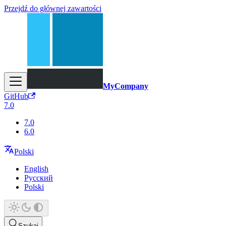
Przejdź do głównej zawartości
MyCompany
GitHub
7.0
7.0
6.0
Polski
English
Русский
Polski
Szukaj