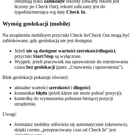
obejmują tylko
zamknięte
rekordy (otwarty rekord jest
liczony po Check Out); rekord zaliczany jest do
tygodnia/miesiąca wg daty
Check In
.
Wymóg geolokacji (mobile)
Na urządzeniu mobilnym przyciski Check In/Check Out mogą być
zablokowane, gdy geolokacja nie jest dostępna.
Jeżeli
nie są dostępne wartości szerokości/długości
,
przyciski
Start
/
Stop
są wyłączone.
Wyjątek: jeżeli pracownik ma uprawnienie do rejestrowania
czasu
bez geolokacji
(patrz „Ustawienia i uprawnienia”).
Blok geolokacji pokazuje również:
aktualne wartości
szerokości
i
długości
;
komunikat
błędu
(jeżeli klient nie może pobrać pozycji);
kontrolkę do wymuszenia pobrania bieżącej pozycji
urządzenia.
Uwagi:
formularz mobilny odświeża się automatycznie (okresowo),
dzięki czemu „przepracowany czas od Check In” jest