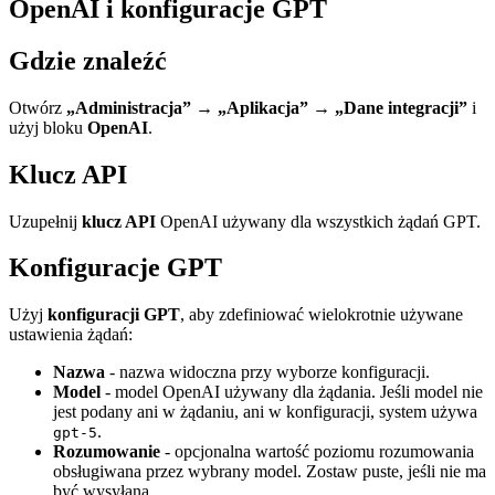
OpenAI i konfiguracje GPT
Gdzie znaleźć
Otwórz
„Administracja” → „Aplikacja” → „Dane integracji”
i
użyj bloku
OpenAI
.
Klucz API
Uzupełnij
klucz API
OpenAI używany dla wszystkich żądań GPT.
Konfiguracje GPT
Użyj
konfiguracji GPT
, aby zdefiniować wielokrotnie używane
ustawienia żądań:
Nazwa
- nazwa widoczna przy wyborze konfiguracji.
Model
- model OpenAI używany dla żądania. Jeśli model nie
jest podany ani w żądaniu, ani w konfiguracji, system używa
.
gpt-5
Rozumowanie
- opcjonalna wartość poziomu rozumowania
obsługiwana przez wybrany model. Zostaw puste, jeśli nie ma
być wysyłana.