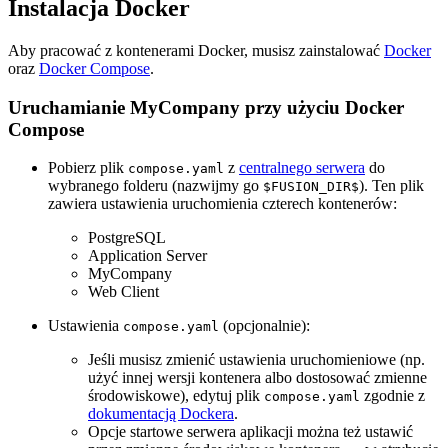
Instalacja Docker
Aby pracować z kontenerami Docker, musisz zainstalować
Docker
oraz
Docker Compose
.
Uruchamianie MyCompany przy użyciu Docker
Compose
Pobierz plik
z
centralnego serwera
do
compose.yaml
wybranego folderu (nazwijmy go
). Ten plik
$FUSION_DIR$
zawiera ustawienia uruchomienia czterech kontenerów:
PostgreSQL
Application Server
MyCompany
Web Client
Ustawienia
(opcjonalnie):
compose.yaml
Jeśli musisz zmienić ustawienia uruchomieniowe (np.
użyć innej wersji kontenera albo dostosować zmienne
środowiskowe), edytuj plik
zgodnie z
compose.yaml
dokumentacją Dockera
.
Opcje startowe serwera aplikacji można też ustawić