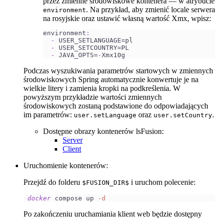
przez zmienne środowiskowe kontenera — w atrybucie
. Na przykład, aby zmienić locale serwera
environment
na rosyjskie oraz ustawić własną wartość Xmx, wpisz:
environment
:
-
 USER_SETLANGUAGE=pl
-
 USER_SETCOUNTRY=PL 
-
 JAVA_OPTS=
-
Xmx10g
Podczas wyszukiwania parametrów startowych w zmiennych
środowiskowych Spring automatycznie konwertuje je na
wielkie litery i zamienia kropki na podkreślenia. W
powyższym przykładzie wartości zmiennych
środowiskowych zostaną podstawione do odpowiadających
im parametrów:
oraz
.
user.setLanguage
user.setCountry
Dostępne obrazy kontenerów lsFusion:
Server
Client
Uruchomienie kontenerów:
Przejdź do folderu
i uruchom polecenie:
$FUSION_DIR$
docker
 compose up 
-d
Po zakończeniu uruchamiania klient web będzie dostępny