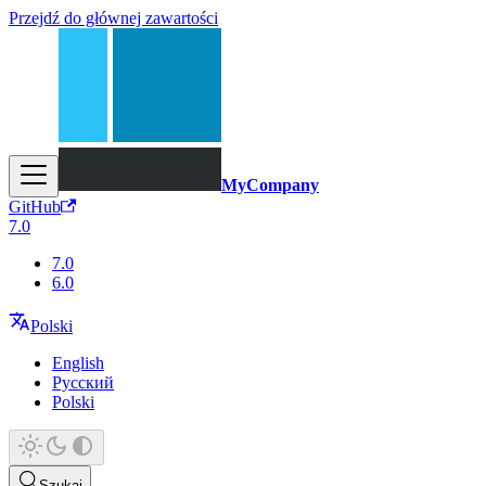
Przejdź do głównej zawartości
MyCompany
GitHub
7.0
7.0
6.0
Polski
English
Русский
Polski
Szukaj