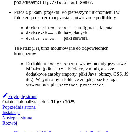
pod adresem:
.
http://localhost:8080/
Praca z plikami projektu: Po pierwszym uruchomieniu w
folderze
zostaną utworzone podfoldery:
$FUSION_DIR$
— konfiguracja klienta.
docker-client-conf
— pliki bazy danych.
docker-db
— pliki serwera.
docker-server
Te katalogi są bind-mountowane do odpowiednich
kontenerów.
Do folderu
wstaw moduły językowe
docker-server
lsFusion (pliki
lub foldery z nimi), a także
.lsf
dodatkowe zasoby (raporty, pliki Java, obrazy, CSS, JS
itd.). W tym samym folderze znajdują się też logi
serwera oraz plik
.
settings.properties
Edytuj tę stronę
Ostatnia aktualizacja
dnia
31 gru 2025
Poprzednia strona
Instalacja
Następna strona
Rozwój