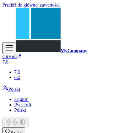
Przejdź do głównej zawartości
MyCompany
GitHub
7.0
7.0
6.0
Polski
English
Русский
Polski
Szukaj