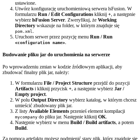
ustawione.
Utwórz konfigurację uruchomieniową serwera lsFusion. W
formularzu
Run / Edit Configurations
kliknij
+
, a następnie
wybierz
lsFusion Server
. Zweryfikuj, że
Working
Directory
wskazuje na folder, w którym znajduje się
.
pom.xml
Uruchom serwer przez pozycję menu
Run / Run
.
<configuration name>
Budowanie pliku jar do uruchomienia na serwerze
Po wprowadzeniu zmian w kodzie źródłowym aplikacji, aby
zbudować finalny plik jar, należy:
W formularzu
File / Project Structure
przejdź do pozycji
Artifacts
i kliknij przycisk
+
, a następnie wybierz
Jar /
Empty project
.
W polu
Output Directory
wybierz katalog, w którym chcesz
umieścić zbudowany plik jar.
Z listy
Available Elements
przenieś element kompilacji
do pliku jar. Następnie kliknij
OK
.
mycompany
Następnie wybierz w menu
Build / Build artifacts
, a potem
Build
.
Za pomocą artefaktu możesz podmienić stary plik, który znajduje się