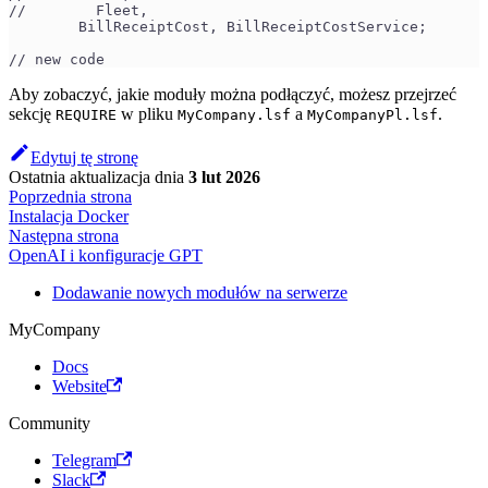
//        Fleet,
        BillReceiptCost, BillReceiptCostService; 
// new code
Aby zobaczyć, jakie moduły można podłączyć, możesz przejrzeć
sekcję
w pliku
a
.
REQUIRE
MyCompany.lsf
MyCompanyPl.lsf
Edytuj tę stronę
Ostatnia aktualizacja
dnia
3 lut 2026
Poprzednia strona
Instalacja Docker
Następna strona
OpenAI i konfiguracje GPT
Dodawanie nowych modułów na serwerze
MyCompany
Docs
Website
Community
Telegram
Slack