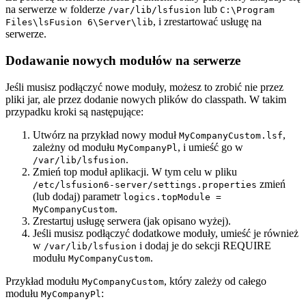
na serwerze w folderze
lub
/var/lib/lsfusion
C:\Program
, i zrestartować usługę na
Files\lsFusion 6\Server\lib
serwerze.
Dodawanie nowych modułów na serwerze
Jeśli musisz podłączyć nowe moduły, możesz to zrobić nie przez
pliki jar, ale przez dodanie nowych plików do classpath. W takim
przypadku kroki są następujące:
Utwórz na przykład nowy moduł
,
MyCompanyCustom.lsf
zależny od modułu
, i umieść go w
MyCompanyPl
.
/var/lib/lsfusion
Zmień top moduł aplikacji. W tym celu w pliku
zmień
/etc/lsfusion6-server/settings.properties
(lub dodaj) parametr
logics.topModule =
.
MyCompanyCustom
Zrestartuj usługę serwera (jak opisano wyżej).
Jeśli musisz podłączyć dodatkowe moduły, umieść je również
w
i dodaj je do sekcji REQUIRE
/var/lib/lsfusion
modułu
.
MyCompanyCustom
Przykład modułu
, który zależy od całego
MyCompanyCustom
modułu
:
MyCompanyPl