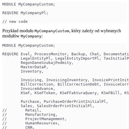
MODULE MyCompanyCustom;
REQUIRE MyCompanyPl;
// new code
Przykład modułu
, który zależy od wybranych
MyCompanyCustom
modułów
:
MyCompany
MODULE MyCompanyCustom;
REQUIRE Eval, ProcessMonitor, Backup, Chat, Documentati
        LegalEntityPl, LegalEntityImportPl, TaxInitialP
        RegonDaneSzukajPodmity,
        MasterDataP,
        Inventory,
        Invoicing, InvoicingInventory, InvoicePrintInit
        BillCorrection, BillCorrectionDebt, InvoiceCorr
        InvoiceAdvance,
        KSeF, KSeFToken, KSeFFakturaQuery, KSeFBill, KS
        Purchase, PurchaseOrderPrintInitialPl,
        Sales, SalesOrderPrintInitialPl,
//        Retail,
//        Manufacturing,
//        ProjectManagement,
//        HumanResources,
//        CRM,