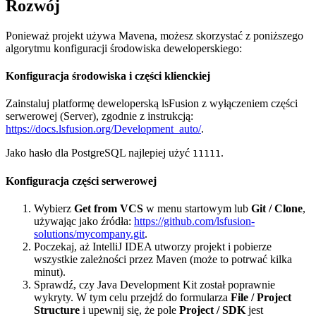
Rozwój
Ponieważ projekt używa Mavena, możesz skorzystać z poniższego
algorytmu konfiguracji środowiska deweloperskiego:
Konfiguracja środowiska i części klienckiej
Zainstaluj platformę deweloperską lsFusion z wyłączeniem części
serwerowej (Server), zgodnie z instrukcją:
https://docs.lsfusion.org/Development_auto/
.
Jako hasło dla PostgreSQL najlepiej użyć
.
11111
Konfiguracja części serwerowej
Wybierz
Get from VCS
w menu startowym lub
Git / Clone
,
używając jako źródła:
https://github.com/lsfusion-
solutions/mycompany.git
.
Poczekaj, aż IntelliJ IDEA utworzy projekt i pobierze
wszystkie zależności przez Maven (może to potrwać kilka
minut).
Sprawdź, czy Java Development Kit został poprawnie
wykryty. W tym celu przejdź do formularza
File / Project
Structure
i upewnij się, że pole
Project / SDK
jest